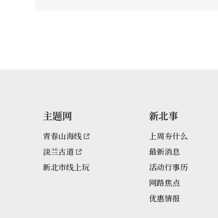
之香料，提升茶的附
必須配上25公斤
大量桂花樹，每年
桂花林間，採集新
景觀，是當地居民
內擁有全國最大的
為每年十月～四月
源豐富，春天蝴蝶
花草之間、秋冬桂
前桂花農園除了飲
主题网
新北事
設置了桂花巷、百
青春山海线
上周夯什么
淡兰古道
最新消息
新北市线上玩
活动行事历
网路焦点
优惠情报