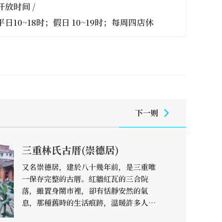
开放时间 /
平日10~18时；假日 10~19时；每周四店休
下一则
三重林氏古厝(崇德居)
又名崇德居，建於八十幾年前，是三重唯
一保存完整的古厝。紅牆紅瓦的三合院
落，雖置身鬧市裡，卻有恬靜安然的氣
息，那種舊時的生活痕跡，溫暖許多人的
記憶，屋頂簷樑間的剪黏和厝身的水車