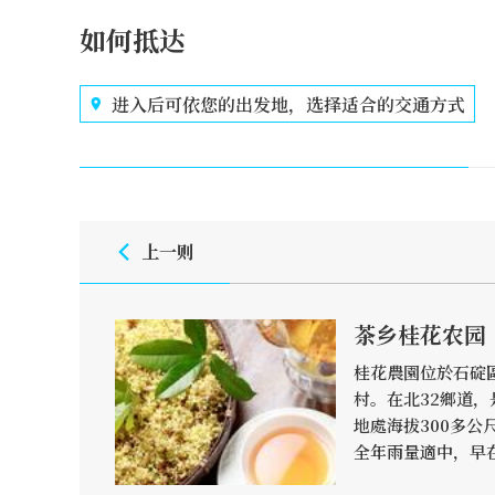
如何抵达
进入后可依您的出发地，选择适合的交通方式
上一则
茶乡桂花农园
桂花農園位於石碇
村。在北32鄉道
地處海拔300多公
全年雨量適中，早在
盛時期，當地茶農