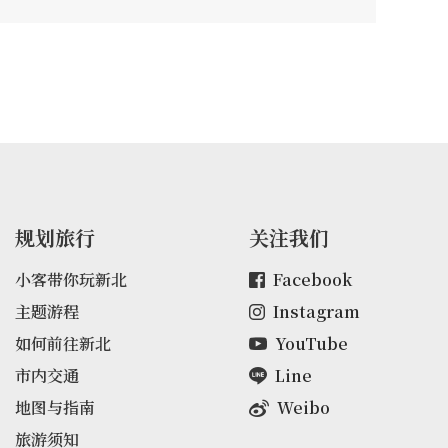
堵，出自名師陳天乞之手，大廳則是由建
造先嗇宮的師傅群完成，氣派莊嚴，極具
觀賞價值，若幸運得遇主人，可詢問是否
可以入內參觀。
规划旅行
关注我们
小客带你玩新北
Facebook
主题游程
Instagram
如何前往新北
YouTube
市内交通
Line
地图与指南
Weibo
旅游须知