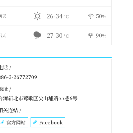
26-34
50
明天
%
°C
27-30
90
后天
%
°C
电话 /
886-2-26772709
地址 /
台湾新北市莺歌区尖山埔路55巷6号
相关连结 /
官方网站
Facebook