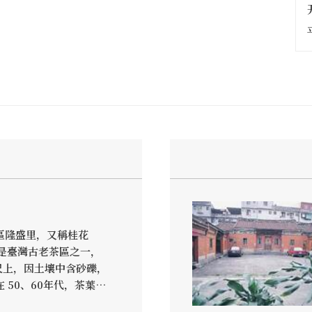
區隆盛里，又稱桂花
，是臺灣古老茶區之一，
尺上，因土壤中含砂礫，
 50、60年代，茶葉興
便以桂花作為烘焙茶葉