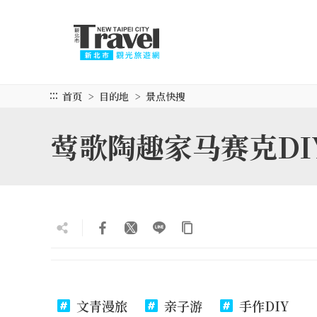
跳
到
主
要
内
容
:::
首页
目的地
景点快搜
区
块
莺歌陶趣家马赛克DI
文青漫旅
亲子游
手作DIY