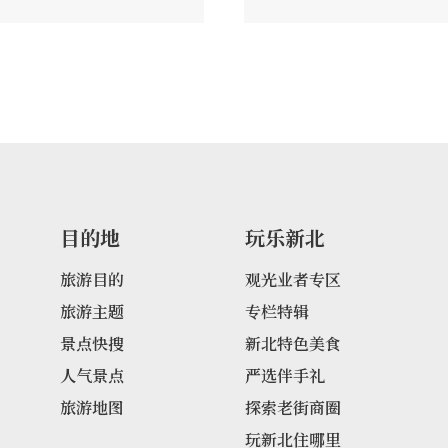
加價位，每100公斤茶
的桂花，因此茶園旁種植
8月過後，全村老少穿梭
鮮桂花，形成當地特有
重要的生活記憶。農園
桂花生態農園，桂花季
，桂花村的自然生態資
遍飛、夏天螢火蟲點綴
花飄香，值得一遊。目
食、品茗之外，還規劃
目的地
玩乐新北
年桂花步道。
旅游目的
观光业者专区
旅游主题
专栏特辑
景点快搜
新北特色美食
人气景点
严选伴手礼
旅游地图
探索老街商圈
玩新北住哪里