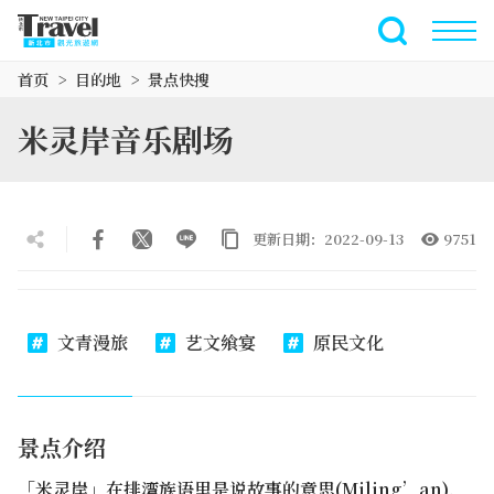
跳
到
全文搜索
主
首页
目的地
景点快搜
要
内
米灵岸音乐剧场
容
区
块
更新日期：2022-09-13
9751
文青漫旅
艺文飨宴
原民文化
景点介绍
「米灵岸」在排湾族语里是说故事的意思(Miling’an)，