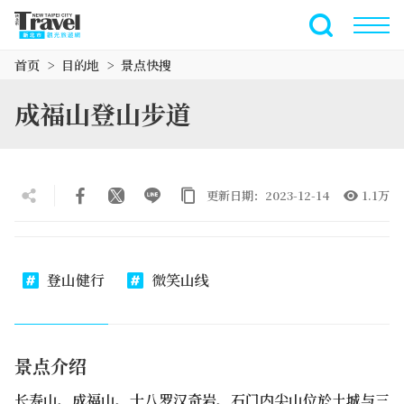
跳
到
全文搜索
主
首页
目的地
景点快搜
要
内
成福山登山步道
容
区
块
更新日期：2023-12-14
1.1万
登山健行
微笑山线
景点介绍
长寿山、成福山、十八罗汉奇岩、石门内尖山位於土城与三