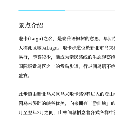
景点介绍
啦卡(Laga)之名，是泰雅语枫树的意思，早
人称此区域为Laga。啦卡步道位於新北市乌
易行，游客较少，渐成为亲民路线的生态观察
国际级赏鸟区之一的赏鸟步道，行走间鸟语不
盛宴。
此步道由新北乌来区乌来啦卡路9巷进入的登山
因乌来溪畔的峡谷优美，向来拥有「游仙峡」的
月至翌年2月之间，山林间总栖息着各式各样中