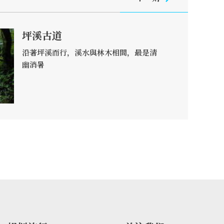
坪溪古道
沿著坪溪而行，溪水與林木相間，最是清
幽消暑