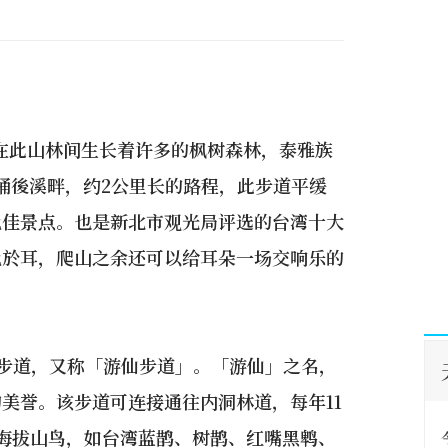
期在此山林间生长着许多的枫树森林，泰雅族
来桶後溪畔，约2公里长的路程，此步道平缓
绝佳景点。也是新北市观光局评选的台湾十大
绝於耳，爬山之余还可以给耳朵一场交响乐的
步道，又称「游仙步道」。「游仙」之名，
美誉。该步道可连接通往内洞林道，每年11
海拔山鸟，如台湾蓝鹊、树鹊、红嘴黑鹎、