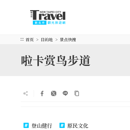
跳
到
主
要
内
容
:::
首页
目的地
景点快搜
区
块
啦卡赏鸟步道
登山健行
原民文化