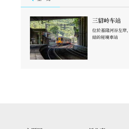
三貂岭车站
位於基隆河谷左岸
結的秘境車站