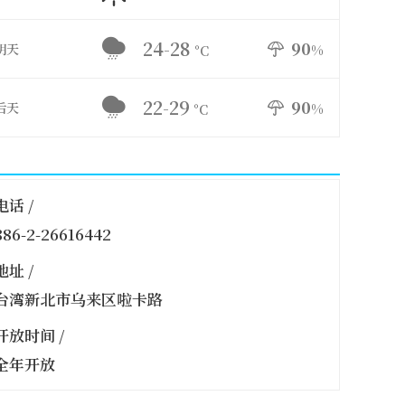
24-28
90
明天
%
°C
22-29
90
后天
%
°C
电话 /
886-2-26616442
地址 /
台湾新北市乌来区啦卡路
开放时间 /
全年开放