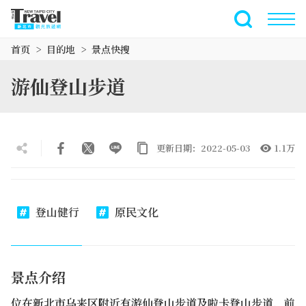
跳
到
全文搜索
主
首页
目的地
景点快搜
要
内
游仙登山步道
容
区
块
更新日期：2022-05-03
1.1万
登山健行
原民文化
景点介绍
位在新北市乌来区附近有游仙登山步道及啦卡登山步道，前