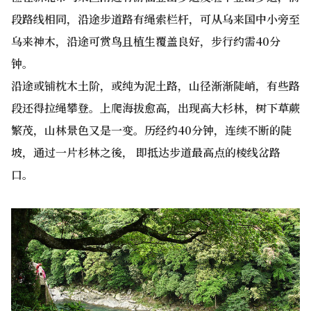
段路线相同，沿途步道路有绳索栏杆，可从乌来国中小旁至
乌来神木，沿途可赏鸟且植生覆盖良好，步行约需40分
钟。
沿途或铺枕木土阶，或纯为泥土路，山径渐渐陡峭，有些路
段还得拉绳攀登。上爬海拔愈高，出现高大杉林，树下草蕨
繁茂，山林景色又是一变。历经约40分钟，连续不断的陡
坡，通过一片杉林之後， 即抵达步道最高点的棱线岔路
口。