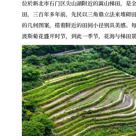
位於新北市石门区尖山湖附近的嵩山梯田，是
田，三百年多年前，先民以三角鼎立法来堆砌
的几何图案，搭着附近的田间小径别具美感。
波斯菊花盛开时节，到此一季节，花海与梯田