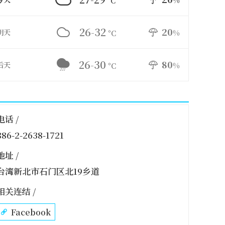
%
°C
26-32
20
明天
%
°C
26-30
80
后天
%
°C
电话 /
886-2-2638-1721
地址 /
台湾新北市石门区北19乡道
相关连结 /
Facebook