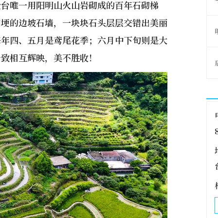
全台唯一用阳明山火山岩砌成的百年石砌梯
田埂的边坡石墙，一块块石头层层交错出美丽
每年四、五月是鸢尾花季；六月中下旬则是大
景致相互辉映，美不胜收！