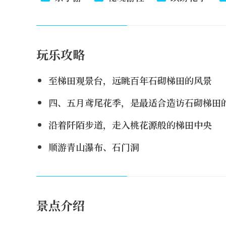
玩乐攻略
至梯田观景台，远眺百年石砌梯田的风景
四、五月鸢尾花季，是最适合造访石砌梯田
沿着阡陌步道，走入桃花源般的梯田中央
顺游青山瀑布、石门洞
景点介绍