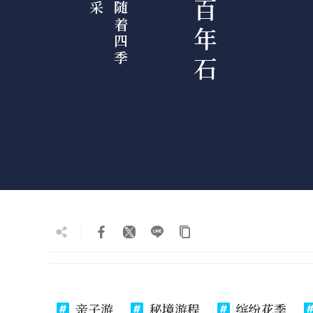
亲子游
秘境游程
缤纷花季