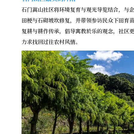
石门嵩山社区将环境复育与观光导览结合，与
田梗与石砌坡坎修复，并带领参访民众下田育
复耕与耕作传承，倡导寓教於乐的观念，社区
力求找回过往农村风情。