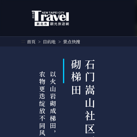
跳
到
主
要
内
容
:::
首页
目的地
景点快搜
区
块
石
门
嵩
山
社
区
百
年
石
砌
梯
田
采
以
火
山
岩
砌
成
梯
田
，
随
着
四
季
农
物
更
迭
绽
放
不
同
风