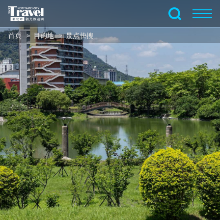
跳
到
全文搜索
主
首页
目的地
景点快搜
要
内
容
区
块