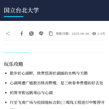
国立台北大学
更新日期：2025-06-06
2.4万
玩乐攻略
散步於心湖畔，欣赏悠游於湖面的水鸭与天鹅
心湖周遭广植数百株吉野樱，是三峡春季赏樱的好去处
於图书管远眺鸢山与心湖
行至飞鸢广场与校园地标合影(三莺线工程进行中暂停开