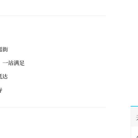
逛街
，一站满足
抵达
寺