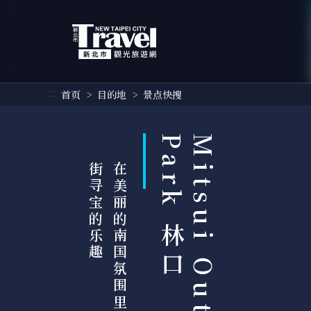
跳
到
主
要
内
容
:::
首页
目的地
景点快搜
区
块
M
i
t
s
u
i
O
u
t
l
e
t
P
a
r
k
林
口
趣
在
美
丽
的
南
国
氛
围
里
，
尽
享
逛
街
寻
宝
的
乐