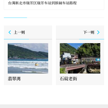
台湾新北市瑞芳区瑞芳车站到猴硐车站路程
上一则
下一则
翡翠湾
石碇老街