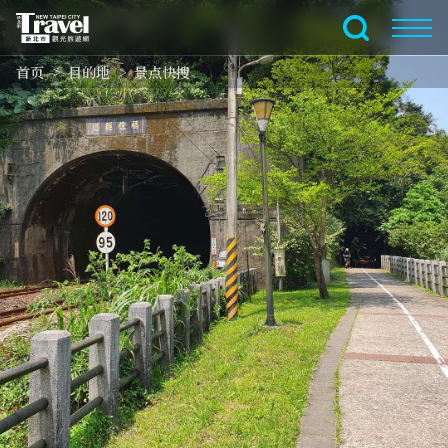
跳
到
全文搜索
主
首页
目的地
景点快搜
要
内
容
区
块