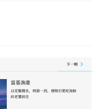
下一则
富基渔港
以花蟹聞名，時節一到，便吸引愛吃海鮮
的老饕前往