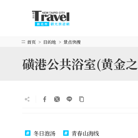
跳
到
主
要
内
容
:::
首页
目的地
景点快搜
区
块
磺港公共浴室(黄金之
冬日泡汤
青春山海线