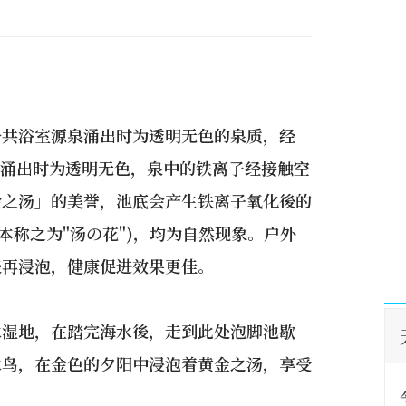
公共浴室源泉涌出时为透明无色的泉质，经
泉涌出时为透明无色，泉中的铁离子经接触空
金之汤」的美誉，池底会产生铁离子氧化後的
本称之为"汤の花")，均为自然现象。户外
後再浸泡，健康促进效果更佳。
水湿地，在踏完海水後，走到此处泡脚池歇
水鸟，在金色的夕阳中浸泡着黄金之汤，享受