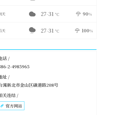
27-31
90
明天
%
°C
27-31
100
后天
%
°C
电话 /
886-2-4985965
地址 /
台湾新北市金山区磺港路208号
相关连结 /
官方网站