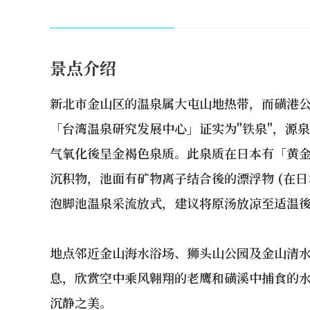
景点介绍
新北市金山区的温泉属大屯山地热带，而磺港
「台湾温泉研究发展中心」证实为"铁泉"，源
气氧化後呈金褐色泉质。此泉质在日本有「黄
沉积物，池面有矿物离子结合後的漂浮物 (在日
泡脚池温泉采流放式，建议将原汤放凉至适温
地点邻近金山海水浴场、狮头山公园及金山清
息，欣赏空中乘风翱翔的老鹰和磺溪中捕食的
沉静之美。