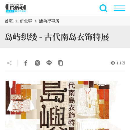
跳
到
全文搜索
主
首页
新北事
活动行事历
要
内
岛屿织缕 - 古代南岛衣饰特展
容
区
块
1.1万