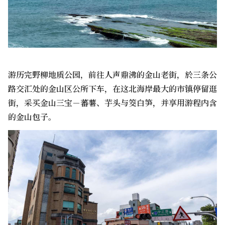
游历完野柳地质公园，前往人声鼎沸的金山老街，於三条公
路交汇处的金山区公所下车，在这北海岸最大的市镇停留逛
街，采买金山三宝－蕃薯、芋头与筊白笋，并享用游程内含
的金山包子。