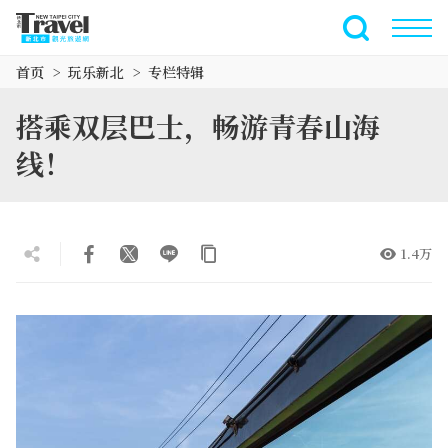
跳
到
全文搜索
主
首页
玩乐新北
专栏特辑
要
内
搭乘双层巴士，畅游青春山海
容
区
线！
块
1.4万