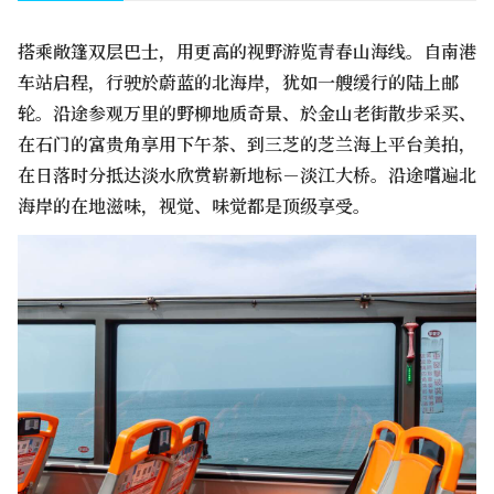
搭乘敞篷双层巴士，用更高的视野游览青春山海线。自南港
车站启程，行驶於蔚蓝的北海岸，犹如一艘缓行的陆上邮
轮。沿途参观万里的野柳地质奇景、於金山老街散步采买、
在石门的富贵角享用下午茶、到三芝的芝兰海上平台美拍，
在日落时分抵达淡水欣赏崭新地标－淡江大桥。沿途嚐遍北
海岸的在地滋味，视觉、味觉都是顶级享受。