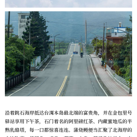
沿着跳石海岸抵达台湾本岛最北端的富贵角，并在金包里号
驿站享用下午茶，石门着名的阿里磅红茶、内藏蜜地瓜的半
熟乳酪塔，每一口都惊喜连连。蒲烧鳗便当汇聚了北海岸的