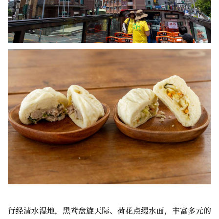
行经清水湿地，黑鸢盘旋天际、荷花点缀水面，丰富多元的