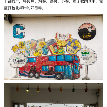
丰饶物产，将鳗鱼、鸡卷、蕃薯、小卷、莲子收纳其中，完
整打包北海岸的好滋味。