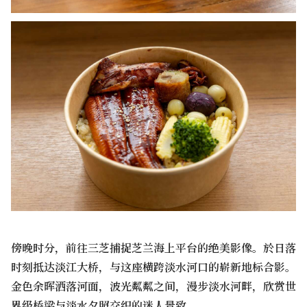
傍晚时分，前往三芝捕捉芝兰海上平台的绝美影像。於日落
时刻抵达淡江大桥，与这座横跨淡水河口的崭新地标合影。
金色余晖洒落河面，波光粼粼之间，漫步淡水河畔，欣赏世
界级桥梁与淡水夕照交织的迷人景致。