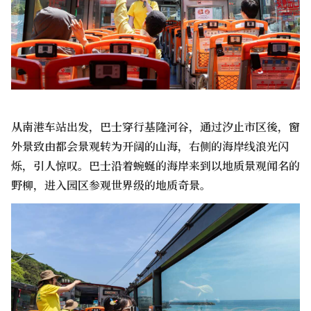
从南港车站出发，巴士穿行基隆河谷，通过汐止市区後，窗
外景致由都会景观转为开阔的山海，右侧的海岸线浪光闪
烁，引人惊叹。巴士沿着蜿蜒的海岸来到以地质景观闻名的
野柳，进入园区参观世界级的地质奇景。