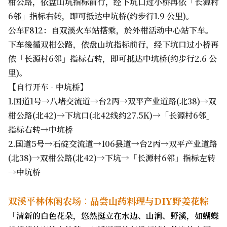
柑公路，依盘山坑指标前行，经下坑口过小桥再依「长源村
6邻」指标右转，即可抵达中坑桥(约步行1.9 公里)。
公车F812：自双溪火车站搭乘，於外柑活动中心站下车。
下车後循双柑公路，依盘山坑指标前行，经下坑口过小桥再
依「长源村6邻」指标右转，即可抵达中坑桥(约步行2.6 公
里)。
【自行开车 - 中坑桥】
1.国道1号→八堵交流道→台2丙→双平产业道路(北38)→双
柑公路(北42)→下坑口(北42线约27.5K)→「长源村6邻」
指标右转→中坑桥
2.国道5号→石碇交流道→106县道→台2丙→双平产业道路
(北38)→双柑公路(北42)→下坑→「长源村6邻」指标左转
→中坑桥
双溪平林休闲农场︰品尝山药料理与DIY野姜花粽
「清新的白色花朵，悠然挺立在水边、山涧、野溪，如蝴蝶