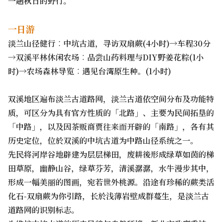
一趟秋日的野行。
一日游
淡兰山径健行︰中坑古道，寻访双扇蕨(4小时)→车程30分
→双溪平林休闲农场︰品尝山药料理与DIY野姜花粽(1小
时)→农场森林导览︰遇见台湾原生种。(1小时)
双溪地区遍布淡兰古道路网，淡兰古道依空间分布及功能特
质，可区分为具有官方性质的「北路」、主要为民间拓垦的
「中路」，以及因茶贩商贾往来而开辟的「南路」，各有其
历史定位，位於双溪的中坑古道为中路山径系统之一。
先民将河岸谷地辟建为层层梯田，废耕後形成绿草如茵的梯
田草原，幽静山谷，绿草芬芳，清溪潺潺，水牛漫步其中，
形成一幅美丽的图画，宛若世外桃源。沿途有珍稀的蕨类活
化石-双扇蕨为你引路，长於浅薄岩壁成群蔓生，是淡兰古
道路网的识别标志。