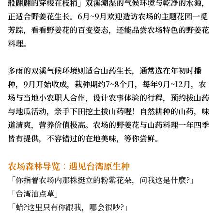
般翩翩的穿梭在枝稍」双溪潮湿的气候环境与乾净的水源，
正适合野姜花生长。6月~9月欢迎造访农场的主题花园一觅
芳踪，看看野姜花的百变姿态，还能品尝农场特色的野姜花
料理。
多雨的双溪气候环境则适合山药生长，通常选在年初时播
种，9月开始收成，栽种期约7~8个月，每年9月~12月，农
场与当地小农职人合作，设计农事体验的行程，预约拔山药
与地瓜活动，亲手下田挖土拔山药喔！自然耕种的山药，味
道清爽，营养价值极高。农场的野姜花与山药料理一年四季
皆有提供，不容错过的在地美味，等你尝鲜。
农场森林导览︰遇见台湾原生种
「你指着农场内那株挺立的粉紫花朵，问我这是什麽?」
「台湾油点草」
「蛤?这里只有你跟我，哪会很吵?」