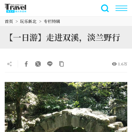
跳
到
全文搜索
主
首页
玩乐新北
专栏特辑
要
内
【一日游】走进双溪，淡兰野行
容
区
块
1.6万