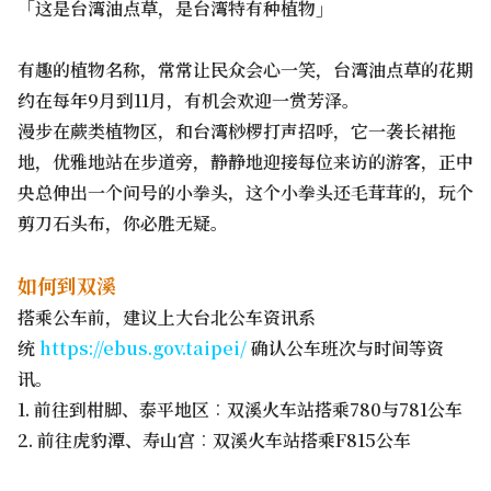
「这是台湾油点草，是台湾特有种植物」
有趣的植物名称，常常让民众会心一笑，台湾油点草的花期
约在每年9月到11月，有机会欢迎一赏芳泽。
漫步在蕨类植物区，和台湾桫椤打声招呼，它一袭长裙拖
地，优雅地站在步道旁，静静地迎接每位来访的游客，正中
央总伸出一个问号的小拳头，这个小拳头还毛茸茸的，玩个
剪刀石头布，你必胜无疑。
如何到双溪
搭乘公车前，建议上大台北公车资讯系
统
https://ebus.gov.taipei/
确认公车班次与时间等资
讯。
1. 前往到柑脚、泰平地区︰双溪火车站搭乘780与781公车
2. 前往虎豹潭、寿山宫︰双溪火车站搭乘F815公车