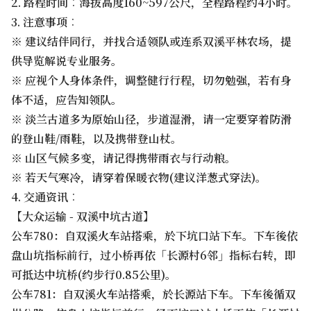
2. 路程时间︰海拔高度160~597公尺，全程路程约4小时。
3. 注意事项︰
※ 建议结伴同行，并找合适领队或连系双溪平林农场，提
供导览解说专业服务。
※ 应视个人身体条件，调整健行行程，切勿勉强，若有身
体不适，应告知领队。
※ 淡兰古道多为原始山径，步道湿滑，请一定要穿着防滑
的登山鞋/雨鞋，以及携带登山杖。
※ 山区气候多变，请记得携带雨衣与行动粮。
※ 若天气寒冷，请穿着保暖衣物(建议洋葱式穿法)。
4. 交通资讯︰
【大众运输 - 双溪中坑古道】
公车780：自双溪火车站搭乘，於下坑口站下车。下车後依
盘山坑指标前行，过小桥再依「长源村6邻」指标右转，即
可抵达中坑桥(约步行0.85公里)。
公车781：自双溪火车站搭乘，於长源站下车。下车後循双