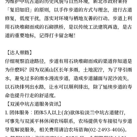
为维护中坑古道的历史风貌与自然环境，新北市政府秉持
「复旧如旧」的原则，以手作步道的方式与理念，进行古道
修复，低度干扰，落实对环境与栖地友善的行动。步道上利
用石块堆砌而成的石砌拱桥，是以传统工法建筑再造，是古
道的重要地标，记得打卡留念喔！
【达人带路】
仔细观察沿途路径，步道有用石块堆砌而成的渠道你知道是
为什麽吗？因为双溪山区长年多雨，土地泥泞，为了导引雨
水，避免过多的雨水漫流步道，造成步道舖面与泥沙流失，
以石块排列出水路，让水可以顺利排出，除了延续步道的寿
命也提升行走的舒适度。
【双溪中坑古道服务资讯】
1. 团体服务︰团体5人以上(含)欲体验淡兰中坑古道健行，
可事先与双溪平林休闲农场联系，农场提供专车接驳与步道
导览解说服务，相关费用请洽农场谘询(02-2493-4016)。