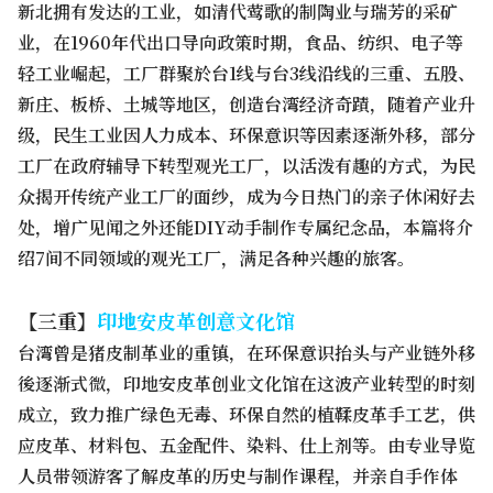
新北拥有发达的工业，如清代莺歌的制陶业与瑞芳的采矿
业，在1960年代出口导向政策时期，食品、纺织、电子等
轻工业崛起，工厂群聚於台1线与台3线沿线的三重、五股、
新庄、板桥、土城等地区，创造台湾经济奇蹟，随着产业升
级，民生工业因人力成本、环保意识等因素逐渐外移，部分
工厂在政府辅导下转型观光工厂，以活泼有趣的方式，为民
众揭开传统产业工厂的面纱，成为今日热门的亲子休闲好去
处，增广见闻之外还能DIY动手制作专属纪念品，本篇将介
绍7间不同领域的观光工厂，满足各种兴趣的旅客。
【三重】
印地安皮革创意文化馆
台湾曾是猪皮制革业的重镇，在环保意识抬头与产业链外移
後逐渐式微，印地安皮革创业文化馆在这波产业转型的时刻
成立，致力推广绿色无毒、环保自然的植鞣皮革手工艺，供
应皮革、材料包、五金配件、染料、仕上剂等。由专业导览
人员带领游客了解皮革的历史与制作课程，并亲自手作体