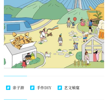
亲子游
手作DIY
艺文飨宴