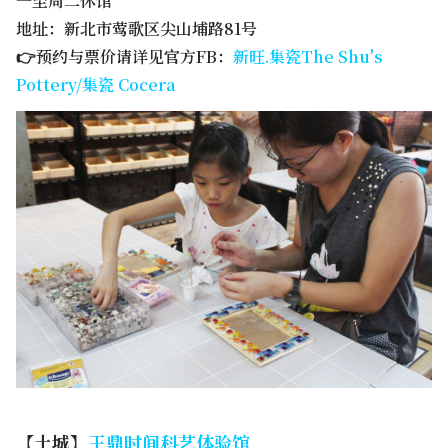
一至周二休馆
地址：新北市莺歌区尖山埔路81号
👉预约与票价请详见官方FB：
新旺.集瓷The Shu's
Pottery/集瓷 Cocera
【土城】
王鼎时间科艺体验馆