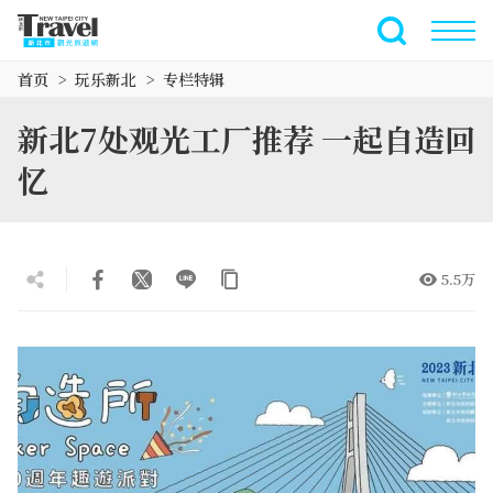
跳
到
全文搜索
主
首页
玩乐新北
专栏特辑
要
内
新北7处观光工厂推荐 一起自造回
容
区
忆
块
5.5万