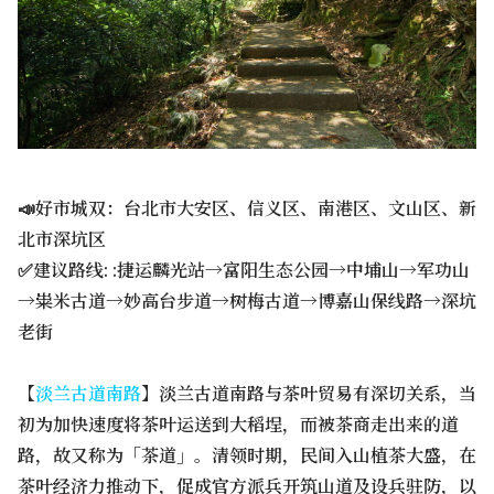
📣好市城双：台北市大安区、信义区、南港区、文山区、新
北市深坑区
✅建议路线: :捷运麟光站→富阳生态公园→中埔山→军功山
→粜米古道→妙高台步道→树梅古道→博嘉山保线路→深坑
老街
【
淡兰古道南路
】淡兰古道南路与茶叶贸易有深切关系，当
初为加快速度将茶叶运送到大稻埕，而被茶商走出来的道
路，故又称为「茶道」。清领时期，民间入山植茶大盛，在
茶叶经济力推动下，促成官方派兵开筑山道及设兵驻防，以