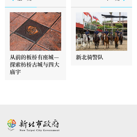
从前的板桥有座城—
新北骑警队
探索枋桥古城与四大
庙宇