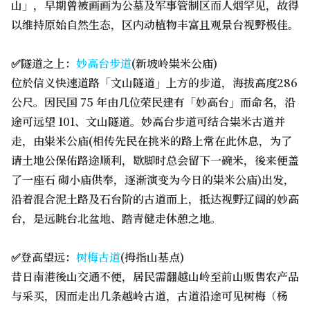
山」，早期曾被画画为公墓及军事管制区而人烟罕见，故得
以维持原始自然生态，区内动植物丰富且观景台视野极佳。
✅隧道之上：
妙高台步道
(新坡岭粜米公庙)
位於信义快速道路「文山隧道」上方的步道，海拔高度286
公尺。因民国 75 年由几位荣民建有「妙高台」而命名，沿
途可远望 101、文山隧道。妙高台步道可结合粜米古道并
走，由粜米公庙(相传先民在挑米的路上常在此休息，为了
请土地公保佑路途顺利，歇脚时总会留下一碗米，後来便盖
了一座石 砌小庙供奉，逐渐演变为今日的粜米公庙)出发，
沿着混合泥土路及石台阶的古道而上，抵达视野辽阔的妙高
台，是远眺台北盆地、踏青健走休憩之地。
✅登高望远：
树梅古道
(拇指山基点)
昔日南港後山交通不便，居民需翻越山岭至前山贩售农产品
与采买，因而走出几条越岭古道，古道沿途可见树梅（杨