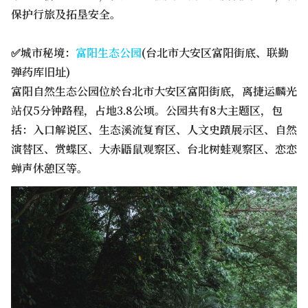
保护行旅及拓垦安全。
✅城市秘境：
富阳生态公园
(台北市大安区富阳街底、联勤
弹药库旧址)
富阳自然生态公园位於台北市大安区富阳街底，离捷运麟光
站仅5分钟路程，占地3.8公顷。公园共有8大主题区，包
括：入口解说区、生态溪流复育区、人文史蹟展示区、自然
演替区、赏蝶区、大赤鼯鼠观察区、台北树蛙观察区、恋恋
蝉声休憩区等。