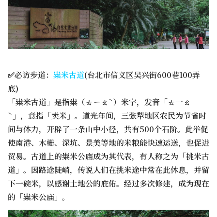
✅必访步道：
粜米古道
(台北市信义区吴兴街600巷100弄
底)
「粜米古道」是指粜（ㄊㄧㄠˋ）米字，发音「ㄊ一ㄠ
ˋ」，意指「卖米」。道光年间，三张犁地区农民为节省时
间与体力，开辟了一条山中小径，共有500个石阶。此举促
使南港、木栅、深坑、景美等地的米粮能快速运送，也促进
贸易。古道上的粜米公庙成为其代表，有人称之为「挑米古
道」。因路途陡峭，传说人们在挑米途中常在此休息，并留
下一碗米，以感谢土地公的庇佑。经过多次修建，成为现在
的「粜米公庙」。