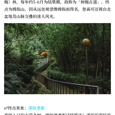
梅）林，每年约5-6月为结果期，故称为「树梅古道」。终
点为拇指山，因从远处观望像拇指而得名，登高可还视台北
盆地及山脉交叠的迷人风光。
✅终点美食：
深坑老街