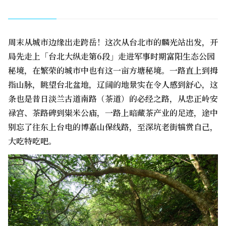
周末从城市边缘出走跨岳！这次从台北市的麟光站出发，开
局先走上「台北大纵走第6段」走进军事时期富阳生态公园
秘境，在繁荣的城市中也有这一亩方塘秘境。一路直上到拇
指山脉，眺望台北盆地，辽阔的地景实在令人感到舒心，这
条也是昔日淡兰古道南路（茶道）的必经之路，从忠正岭安
禄宫、茶路碑到粜米公庙，一路上暗藏茶产业的足迹，途中
别忘了往东上台电的博嘉山保线路，至深坑老街犒赏自己，
大吃特吃吧。