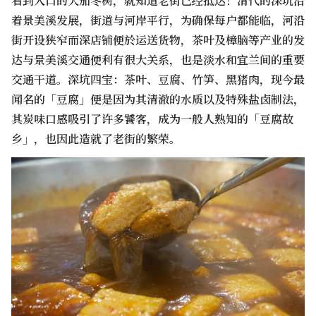
看到入口的大茄冬树，就知道老街已经抵达！清代的深坑沿
着景美溪发展，街道与河岸平行，为确保每户都能临，河沿
街开设狭窄而深店铺便於运送货物，茶叶及樟脑等产业的发
达与景美溪交通便利有很大关系，也是淡水和宜兰间的重要
交通干道。深坑四宝：茶叶、豆腐、竹笋、黑猪肉，现今最
闻名的「豆腐」便是因为其清澈的水质以及特殊盐卤制法，
其炭味口感吸引了许多饕客，成为一般人熟知的「豆腐故
乡」，也因此造就了老街的繁荣。