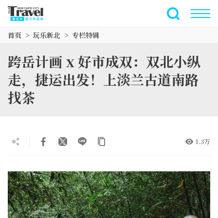
跳
到
全文搜索
主
首页
玩乐新北
专栏特辑
要
内
跨岳计画 x 好市成双：双北小纵
容
区
走，捷运出发！上淡兰古道南路
块
找茶
1.3万