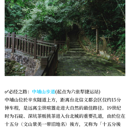
✅必经之路：
中埔山步道
(起点为六张犁捷运站)
中埔山位於辛亥隧道上方，距离台北信义都会区仅约15分
钟车程，是远离尘世喧嚣走进大自然的最佳路径。19世纪
时为石碇、深坑茶贩挑茶进入台北城的重要孔道，由於位在
十五分（文山景美一带旧地名）後方，又称为「十五分後