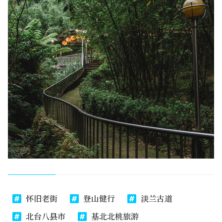
怀旧老街
登山健行
淡兰古道
北台八县市
基北北桃旅游