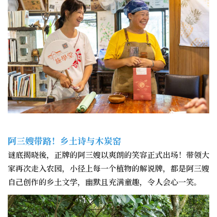
阿三嫂带路！乡土诗与木炭窑
谜底揭晓後，正牌的阿三嫂以爽朗的笑容正式出场！带领大
家再次走入农园，小径上每一个植物的解说牌，都是阿三嫂
自己创作的乡土文学，幽默且充满童趣，令人会心一笑。