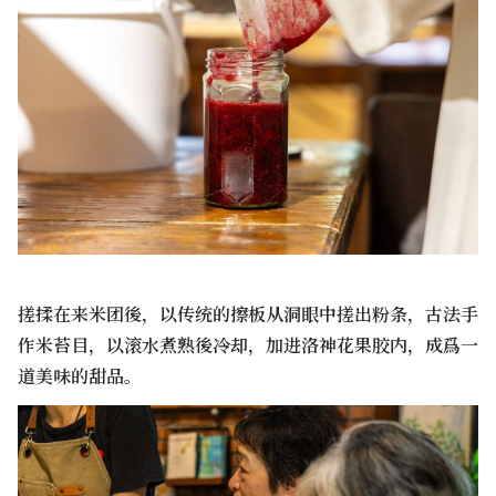
搓揉在来米团後，以传统的擦板从洞眼中搓出粉条，古法手
作米苔目，以滚水煮熟後冷却，加进洛神花果胶内，成爲一
道美味的甜品。