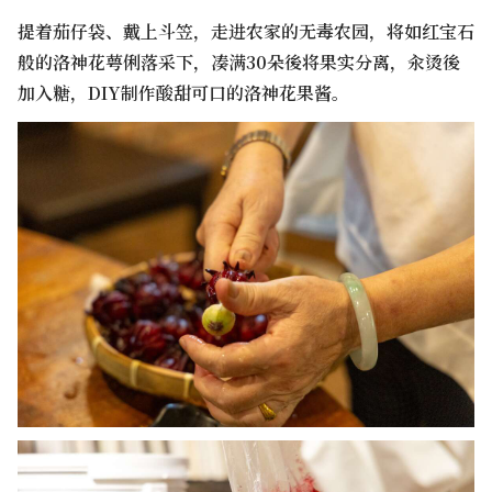
提着茄仔袋、戴上斗笠，走进农家的无毒农园，将如红宝石
般的洛神花萼俐落采下，凑满30朵後将果实分离，汆烫後
加入糖，DIY制作酸甜可口的洛神花果酱。