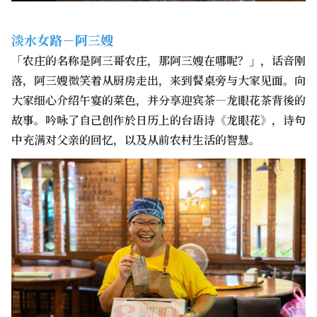
淡水女路－阿三嫂
「农庄的名称是阿三哥农庄，那阿三嫂在哪呢？」，话音刚
落，阿三嫂微笑着从厨房走出，来到餐桌旁与大家见面。向
大家细心介绍午宴的菜色，并分享迎宾茶—龙眼花茶背後的
故事。吟咏了自己创作於日历上的台语诗《龙眼花》，诗句
中充满对父亲的回忆，以及从前农村生活的智慧。