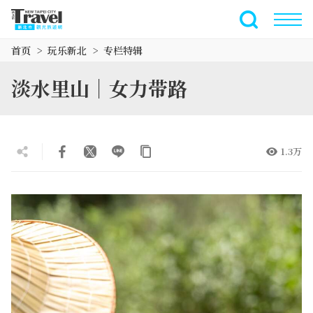
跳
到
全文搜索
主
首页
玩乐新北
专栏特辑
要
内
淡水里山｜女力带路
容
区
块
1.3万