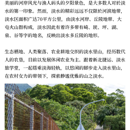
美丽的河岸风光与渔人码头的夕阳景色，是大多数人对於淡
水的第一印象。然而，淡水的精彩远远不仅限於河滨地带，
淡水区面积广达70平方公里，由淡水河岸、丘陵地带、大
屯火山群构成，淡水因此有着许多带有崎、崁、坪、湖、
泉、谷等字的地名，反映出淡水多丘陵的地形。
生态栖地、人类聚落、农业耕地交织的淡水里山，经历数代
人的农垦，目前以发展休闲农业为主。跟着新北捷运、淡水
旅学堂，一起搭乘淡海轻轨，以悠闲的脚步走入淡水里山，
在农村女力的带领下，探索静谧优雅的山之淡水。