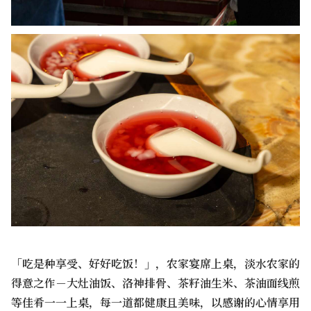
「吃是种享受、好好吃饭！」，农家宴席上桌，淡水农家的
得意之作－大灶油饭、洛神排骨、茶籽油生米、茶油面线煎
等佳肴一一上桌，每一道都健康且美味，以感谢的心情享用