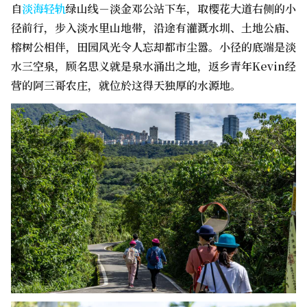
自
淡海轻轨
绿山线－淡金邓公站下车，取樱花大道右侧的小
径前行，步入淡水里山地带，沿途有灌溉水圳、土地公庙、
榕树公相伴，田园风光令人忘却都市尘嚣。小径的底端是淡
水三空泉，顾名思义就是泉水涌出之地，返乡青年Kevin经
营的阿三哥农庄，就位於这得天独厚的水源地。