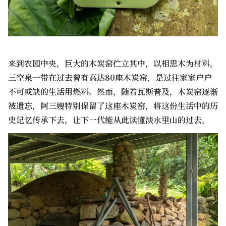
来到农园中央，巨大的木炭窑伫立其中，以相思木为材料，
三空泉一带在过去曾有高达80座木炭窑，是过往家家户户
不可或缺的生活用燃料。然而，随着瓦斯普及，木炭窑逐渐
被遗忘，阿三嫂特别保留了这座木炭窑，将这份生活中的历
史记忆传承下去，让下一代能从此读懂淡水里山的过去。