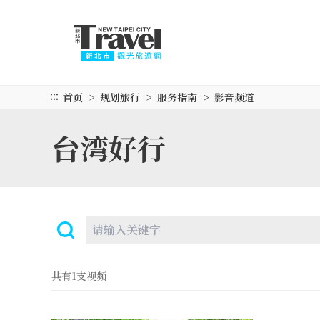
跳
到
主
要
内
容
:::
首页
规划旅行
服务指南
影音频道
区
块
台湾好行
共有1支视频