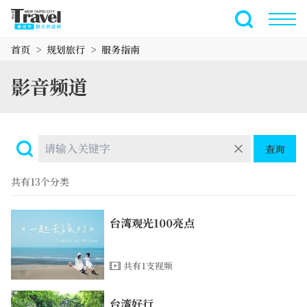
跳
到
全文搜索
主
首页
规划旅行
服务指南
要
内
影音频道
容
区
块
查询
共有13个分类
台湾观光100亮点
共有1支视频
台湾好行