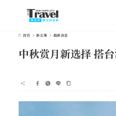
跳
到
主
要
内
容
:::
首页
新北事
最新消息
区
块
中秋赏月新选择 搭台