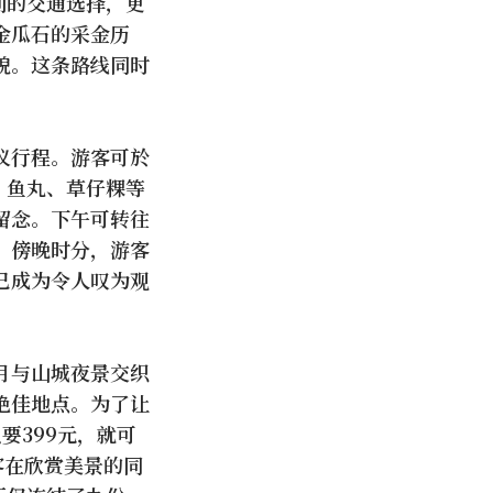
利的交通选择，更
金瓜石的采金历
貌。这条路线同时
议行程。游客可於
、鱼丸、草仔粿等
留念。下午可转往
。傍晚时分，游客
已成为令人叹为观
月与山城夜景交织
绝佳地点。为了让
要399元，就可
客在欣赏美景的同