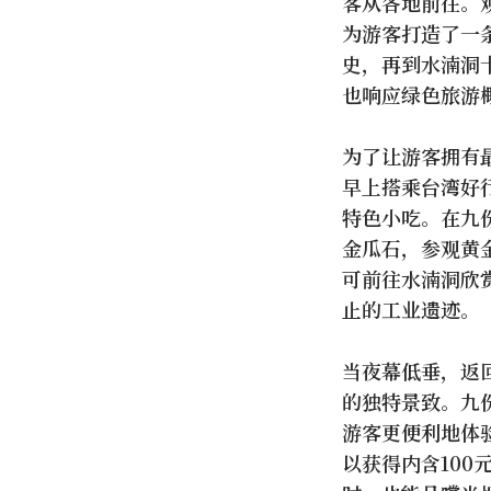
客从各地前往。
为游客打造了一
史，再到水湳洞
也响应绿色旅游
为了让游客拥有
早上搭乘台湾好
特色小吃。在九
金瓜石，参观黄
可前往水湳洞欣
止的工业遗迹。
当夜幕低垂，返
的独特景致。九
游客更便利地体
以获得内含10