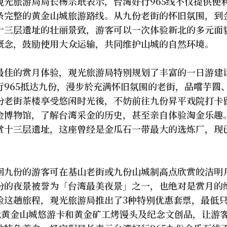
观光旅游局局长杨宗珉表示，台湾好行965线不仅提供便
条完整的黄金山城旅游路线。从九份老街的怀旧氛围，到
十三层遗址的壮丽景致，游客可以一次体验新北的多元面
概念，鼓励使用大众运输，共同维护山城的自然环境。
最佳的赏月体验，观光旅游局特别规划了丰富的一日游建
行965抵达九份，漫步於充满怀旧氛围的老街，品嚐芋圆
份老街茶楼享受悠闲时光後，不妨前往九份昇平戏院打卡
金博物馆，了解台湾采金的历史，甚至亲自体验淘金乐趣
赏十三层遗址，这座曾经是金瓜石一带最大的选炼厂，现
回九份的游客可在基山老街或九份山城制高点欣赏皎洁明
份的夜景被誉为「台湾最美夜景」之一，也绝对是赏月的
验这趟旅程，观光旅游局推出了3种特别优惠套票，最低只
0元黄金山城悠游卡和黄金矿工烤馒头及纪念文创品，让游