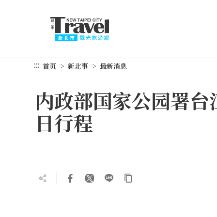
跳
到
主
要
内
容
:::
首页
新北事
最新消息
区
块
内政部国家公园署台
日行程