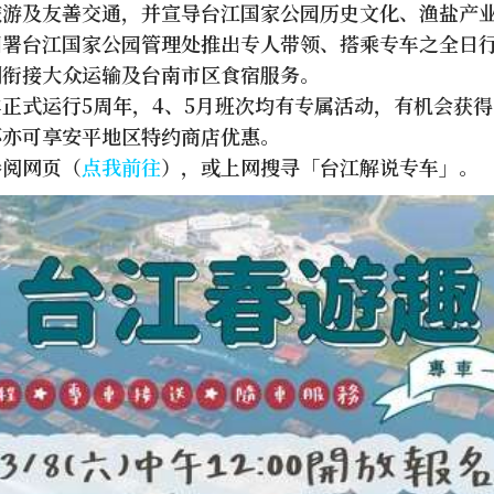
旅游及友善交通，并宣导台江国家公园历史文化、渔盐产
园署台江国家公园管理处推出专人带领、搭乘专车之全日
利衔接大众运输及台南市区食宿服务。
正式运行5周年，4、5月班次均有专属活动，有机会获
环亦可享安平地区特约商店优惠。
参阅网页（
点我前往
），或上网搜寻「台江解说专车」。