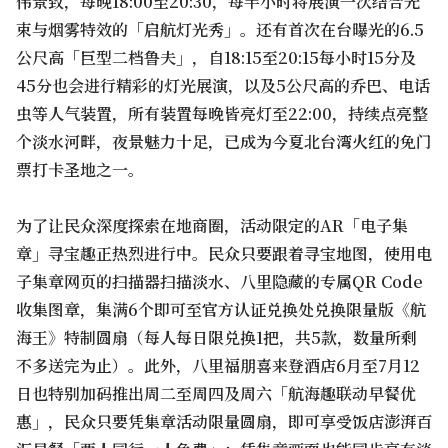
伟景致，每晚18:00至20:30，每半小时将展演一次结合光
束与烟雾特效的「启航灯光秀」。还有首次在台曝光的6.5
公尺高「巨型二档鲁夫」，自18:15至20:15每小时15分及
45分也会进行精彩的灯光展演，以及5公尺高的乔巴、电话
虫等人气装置，所有装置每晚皆亮灯至22:00，持续点亮整
个淡水河畔，夜景魅力十足，已成为今夏北台湾火红的免门
票打卡圣地之一。
为了让民众深度探索在地商圈，活动限定的AR「电子集
章」寻宝趣正热烈进行中。民众只要跟着寻宝地图，使用电
子集章网页的扫描器扫描淡水、八里隐藏的专属QR Code
收集图章，集满6个即可至官方认证兑换处兑换限量版《航
海王》特制圆扇（每人每日限兑换1把，共5款，数量所剩
不多送完为止）。此外，八里福朋喜来登酒店6月至7月12
日也特别加码推出周二至周四及周六「航海趣联动早餐优
惠」，民众只要凭集章活动限量圆扇，即可享受饭店澎湃百