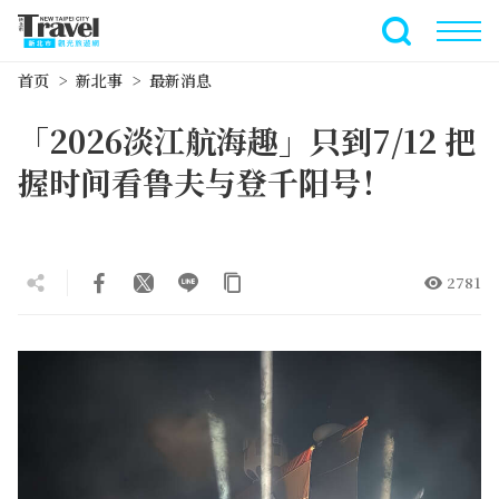
跳
到
全文搜索
主
首页
新北事
最新消息
要
内
「2026淡江航海趣」只到7/12 把
容
区
握时间看鲁夫与登千阳号！
块
2781