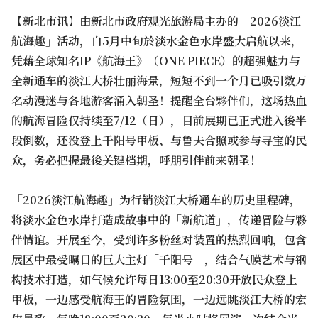
【新北市讯】由新北市政府观光旅游局主办的「2026淡江
航海趣」活动，自5月中旬於淡水金色水岸盛大启航以来，
凭藉全球知名IP《航海王》（ONE PIECE）的超强魅力与
全新通车的淡江大桥壮丽海景，短短不到一个月已吸引数万
名动漫迷与各地游客涌入朝圣！提醒全台夥伴们，这场热血
的航海冒险仅持续至7/12（日），目前展期已正式进入後半
段倒数，还没登上千阳号甲板、与鲁夫合照或参与寻宝的民
众，务必把握最後关键档期，呼朋引伴前来朝圣！
「2026淡江航海趣」为行销淡江大桥通车的历史里程碑，
将淡水金色水岸打造成故事中的「新航道」，传递冒险与夥
伴情谊。开展至今，受到许多粉丝对装置的热烈回响，包含
展区中最受瞩目的巨大主灯「千阳号」，结合气膜艺术与钢
构技术打造，如气候允许每日13:00至20:30开放民众登上
甲板，一边感受航海王的冒险氛围，一边远眺淡江大桥的宏