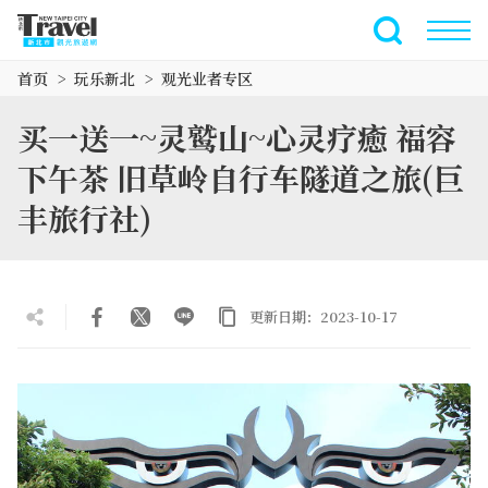
跳
到
全文搜索
主
首页
玩乐新北
观光业者专区
要
内
买一送一~灵鹫山~心灵疗癒 福容
容
区
下午茶 旧草岭自行车隧道之旅(巨
块
丰旅行社)
更新日期：2023-10-17