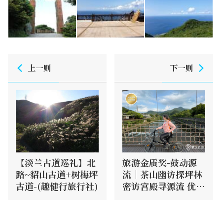
上一则
下一则
【淡兰古道巡礼】北
旅游金质奖-鼓动源
路~貂山古道+树梅坪
流｜茶山幽访探坪林
古道-(趣健行旅行社)
密访宫殿寻源流 优人
鼓动撼人心(爱玩旅
游)