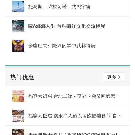
托马斯．萨拉切诺：共织宇宙
阮ê海海人生-台韩海洋文化交流特展
金鹰归来：隆兴阁掌中武林特展
热门优惠
更多
福容大饭店 台北二馆 - 享福卡会员回娘家住宿优惠活动(赠品送完为止)
福容大饭店 淡水渔人码头 #欧陆美食节 自助百汇晚餐