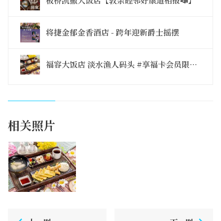
板桥凯撒大饭店【敦亲睦邻好康道相报📣】
将捷金郁金香酒店 - 跨年迎新爵士摇摆
福容大饭店 淡水渔人码头 #享福卡会员限定 #点点成金 #福星换好礼
相关照片