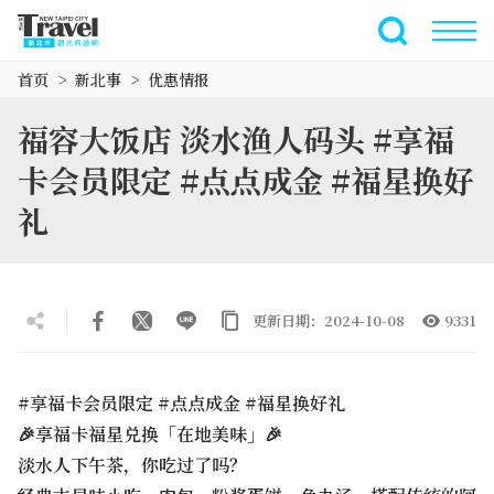
跳
到
全文搜索
主
首页
新北事
优惠情报
要
内
福容大饭店 淡水渔人码头 #享福
容
区
卡会员限定 #点点成金 #福星换好
块
礼
更新日期：2024-10-08
9331
#享福卡会员限定 #点点成金 #福星换好礼
🎉享福卡福星兑换「在地美味」🎉
淡水人下午茶，你吃过了吗？