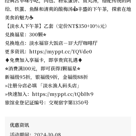
经典古早味小吃，肉包、粉浆蛋饼、鱼丸汤，搭配传统的阿
给、铁蛋、鱼酥和清爽的酸梅汤👍丰盛的下午茶，探索在地
美食的魅力☕️
【淡水人下午茶】乙套（定价NT$350+10%元）
兑换福星：300颗⭐️
兑换地点：淡水福容大饭店－1F大厅咖啡厅
更多资讯：https://myppt.cc/YQVde0
♦免费加入享福卡，即享贵宾礼遇♦
⭐️消费满100元，即可获得1颗福星⭐️
新福级95折，银福级9折，金福级88折
»注册分店必填 「淡水渔人码头店」
»快速加入：https://myppt.cc/tQbHv9
旅馆业登记证编号：交观宿字第1350号
优惠资讯
活动期间：2024-10-08