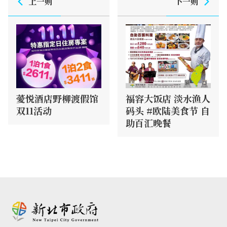
上一则
下一则
薆悦酒店野柳渡假馆
福容大饭店 淡水渔人
双11活动
码头 #欧陆美食节 自
助百汇晚餐