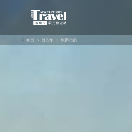
跳
到
主
要
内
容
:::
首页
目的地
旅游目的
区
块