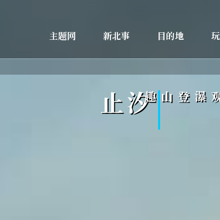
主题网
新北事
目的地
玩
汐止
步道观瀑登山趣