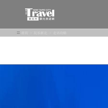
跳
到
主
要
内
容
:::
首页
玩乐新北
走访攻略
区
块