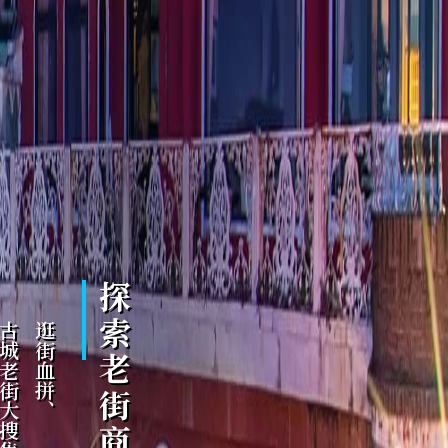
探索老街商圈
城老街大搜集
逛街血拼、