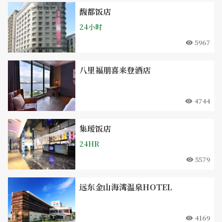
馥都饭店
24小时
5967
八里福朋喜来登酒店
4744
集瑷饭店
24HR
5579
远东金山海湾温泉HOTEL
4169