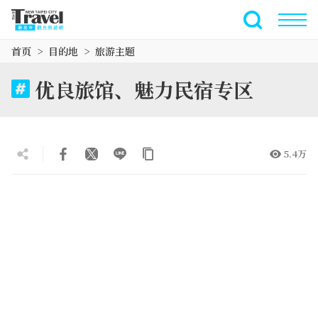
跳
到
全文搜索
主
首页
目的地
旅游主题
要
内
优良旅馆、魅力民宿专区
容
区
块
5.4万