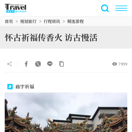
跳
到
全文搜索
主
首页
规划旅行
行程资讯
精选游程
要
内
怀古祈福传香火 访古慢活
容
区
块
7959
庙宇祈福