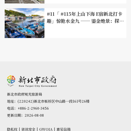
轮微旅行
#11「 #115年上山下海 E宿新北打卡
趣」惊艳水金九 ── 鎏金绝景：探寻
奇岩海岸、矿业岁月与寂寞公路的韶
光巡礼
新北市政府观光旅游局
地址：(220242)新北市板桥区中山路一段161号26楼
电话：+886-2-2960-3456
更新日期：2026-08-08
隐私权
|
资讯安全
|
GWOIA
|
意见信箱