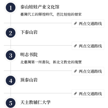
泰山娃娃产业文化馆
臺灣代工的輝煌時代，芭比娃娃的娘家
接着来到号称「北台首学」的明志书院，早访古时後的书
两点交通路线
院，特别的是古人在书院前所建的焚纸炉，用意在提醒学子
下泰山岩
需珍惜知识，不用的纸或书本需焚化，以示对知识的尊重。
再到顶泰山岩，宏大雄伟的庙宇，是为泰山必访的古蹟之
两点交通路线
一。
明志书院
北臺灣第一所書院，新北文教史的瑰寶
两点交通路线
顶泰山岩
两点交通路线
天主教辅仁大学