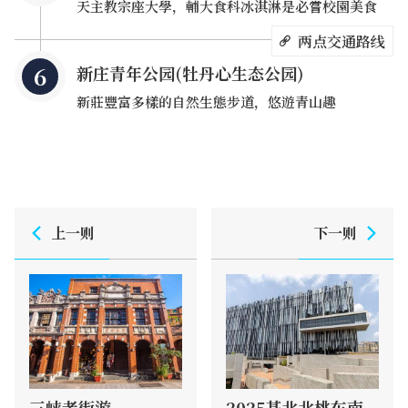
天主教宗座大學，輔大食科冰淇淋是必嘗校園美食
两点交通路线
新庄青年公园(牡丹心生态公园)
而辅仁大学的经典建筑林立，所有建筑皆独立命名，且有独
新莊豐富多樣的自然生態步道，悠遊青山趣
特造型，校园内有许多广为人知的必吃美食，像是学校系所
自产的霜淇淋等，来到此地不容错过，最後到依山势辟建的
新庄青年公园来场生态探索吧！
上一则
下一则
三峡老街游
2025基北北桃东南