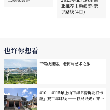
亚推荐主题旅游-亲
子路线(4日)
也许你想看
三莺线捷运，老街与艺术之旅
#10「 #115年上山下海 E宿新北打卡
趣」双百年环线 ── 铁马寻光：穿梭
历史隧道、黑金遗产与河畔绿廊的两