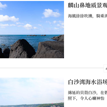
麟山鼻地质景
海風徐徐吹拂，騎乘
为富贵角灯塔与麟山鼻合抱而成之天然海湾，岸滩清浅，
湾鎌仓」之称，可容数万人游泳之用，每当盛夏「游客」
点石门婚纱广场，这吸引不少新人前来拍摄婚纱的地点自
白沙湾海水浴
綿延的貝殼白沙，在
照下，令人心曠神怡