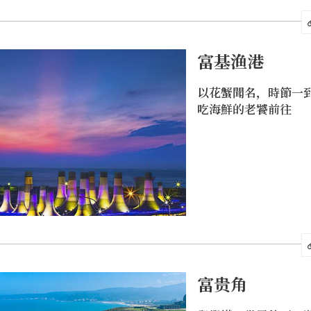
富基渔港
以花蟹聞名，時節一
吃海鮮的老饕前往
富贵角