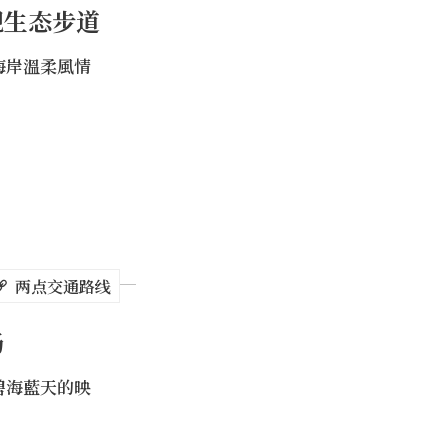
观生态步道
海岸溫柔風情
海滨砂丘点点，水
涌至，热闹非凡!
然是风光甚佳。
两点交通路线
场
碧海藍天的映