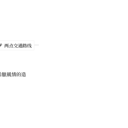
两点交通路线
希臘風情的造
，它是台湾最闻名
鲜，也能挑选一间