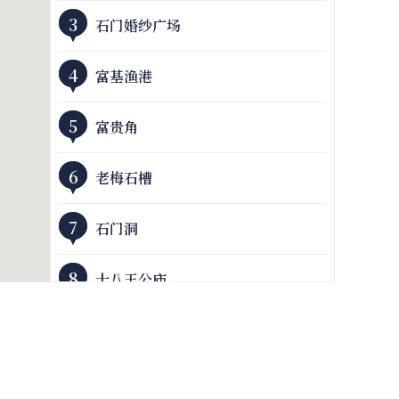
3
石门婚纱广场
4
富基渔港
5
富贵角
6
老梅石槽
7
石门洞
8
十八王公庙