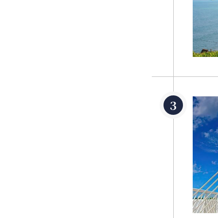
接着踏上富贵角
的灯塔之一、指
海鲜餐馆大饱口