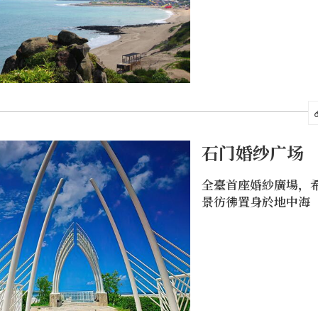
石门婚纱广场
全臺首座婚紗廣場，
景彷彿置身於地中海
步道可沿着海岸漫步，仰望位於台湾最北端的富贵角灯塔
引着在东海航行的船只。一旁的富基渔港可以采买新鲜海
福喔！