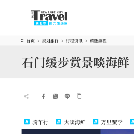
跳
到
主
要
内
容
:::
首页
规划旅行
行程资讯
精选游程
区
块
石门缓步赏景啖海鲜
骑车行
大啖海鲜
万里蟹季