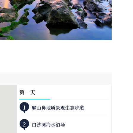
第
一
天
1
麟山鼻地质景观生态步道
2
白沙湾海水浴场