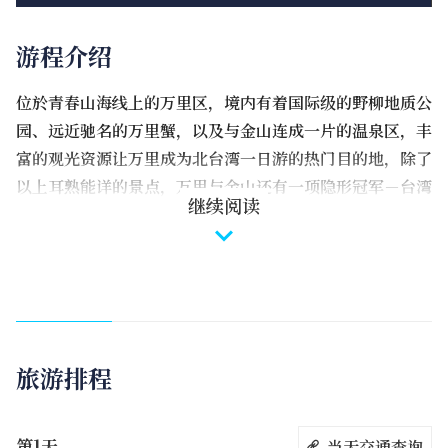
游程介绍
位於青春山海线上的万里区，境内有着国际级的野柳地质公
园、远近驰名的万里蟹，以及与金山连成一片的温泉区，丰
富的观光资源让万里成为北台湾一日游的热门目的地，除了
以上耳熟能详的景点，万里与金山还有一项隐形冠军－台湾
继续阅读
第一名的杜鹃花产地，万金地区培育了超过300种杜鹃花，
年产量超越600万株！新北市政府自2019年推动万金杜鹃
的景观计画，每年春天的万金杜鹃花季已成为万里区的盛
会，趁着春暖花开的时节，造访风和日丽的万里吧！
旅游排程
第1天
当天交通查询