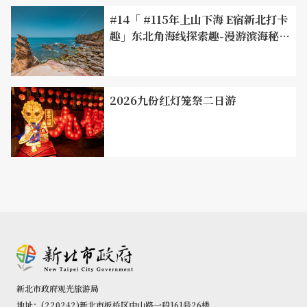
#14「 #115年上山下海 E宿新北打卡
趣」东北角海线探索趣-漫游滨海秘
境，饱览山海风光
2026九份红灯笼祭二日游
野柳岬南边的龟吼渔港，居民多以捕鱼为业，也发展出颇具
规模的渔夫市集，当季的新鲜鱼货任君挑选，选定好活跳跳
的海鲜，交由代客料理的摊商烹饪後，大口咬下鲜甜多汁的
新北市政府观光旅游局
虾、螃蟹和贝类，海洋的鲜味瞬间在口中绽放，大快朵颐。
地址：(220242)新北市板桥区中山路一段161号26楼