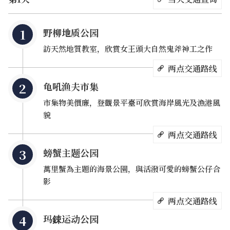
野柳地质公园
訪天然地質教室，欣賞女王頭大自然鬼斧神工之作
两点交通路线
龟吼渔夫市集
市集物美價廉，登觀景平臺可欣賞海岸風光及漁港風
貌
两点交通路线
螃蟹主题公园
萬里蟹為主題的海景公園，與活潑可愛的螃蟹公仔合
影
两点交通路线
玛鋉运动公园
大屯山余脉一路深入东海，犹如一只乌龟俯卧在海中的野柳