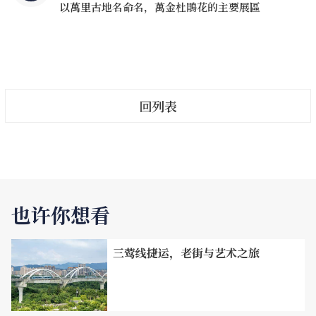
以萬里古地名命名，萬金杜鵑花的主要展區
岬，分隔了南边的翡翠湾与北侧的金山湾，即使在曲折多变
的北海岸，也属一支独秀的存在，也因此更容易受到风化与
海蚀作用影响，在多股强烈作用力的交互运作下，雕塑出如
蕈状岩、姜石、烛台石等特殊地景，其中一块蕈状岩，其修
长优雅的细颈，宛若凝视远方的女王，被称作「女王头」，
回列表
是野柳最具识别度的地标，春风徐徐的３月，正是造访野柳
的最佳时间。
也许你想看
三莺线捷运，老街与艺术之旅