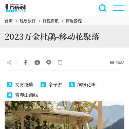
跳
到
全文搜索
主
首页
规划旅行
行程资讯
精选游程
要
内
2023万金杜鹃-移动花聚落
容
区
块
8085
文青漫旅
亲子游
缤纷花季
青春山海线