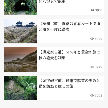
に九份まで散策
3955
【草嶺古道】貢寮の青春ルートで山
と海を一度に満喫
3749
【燦光寮古道】ススキと黄金の旅で
秋の絶景を制覇
3749
【金字碑古道】猴硐で鉱業の歩みと
猫を訪ねる癒しの旅
3908