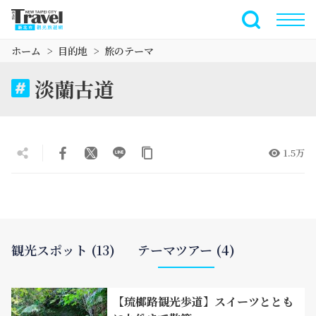
メ
イ
全文検索
ン
ホーム
目的地
旅のテーマ
コ
ン
淡蘭古道
テ
ン
ツ
セ
1.5万
ク
シ
ョ
ン
に
行
観光スポット (13)
テーマツアー (4)
く
【琉榔路観光歩道】スイーツととも