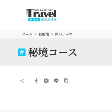
メ
イ
ン
コ
ン
テ
:::
ホーム
目的地
旅のテーマ
ン
ツ
秘境コース
セ
ク
シ
ョ
ン
に
行
く