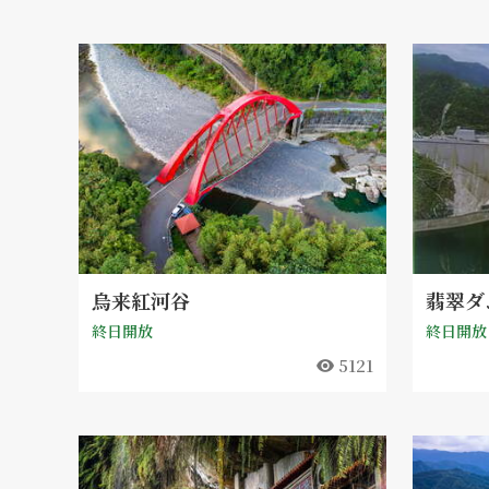
烏来紅河谷
翡翠ダ
終日開放
終日開放
5121