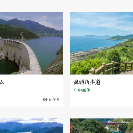
ム
鼻頭角歩道
年中無休
6269