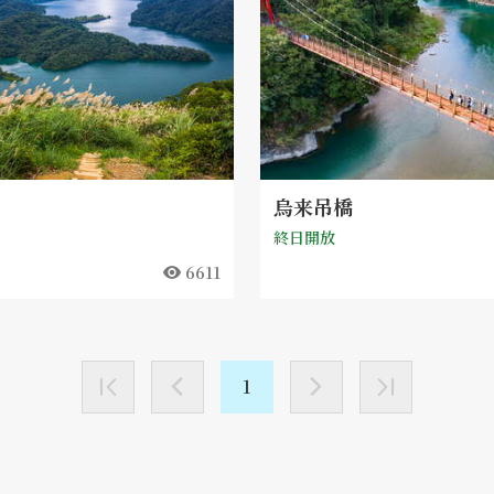
烏来吊橋
終日開放
6611
1