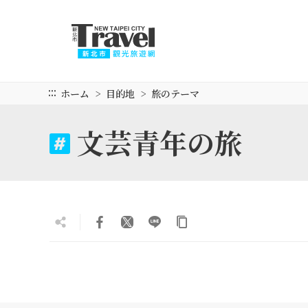
メ
イ
ン
コ
ン
テ
:::
ホーム
目的地
旅のテーマ
ン
ツ
文芸青年の旅
セ
ク
シ
ョ
ン
に
行
く