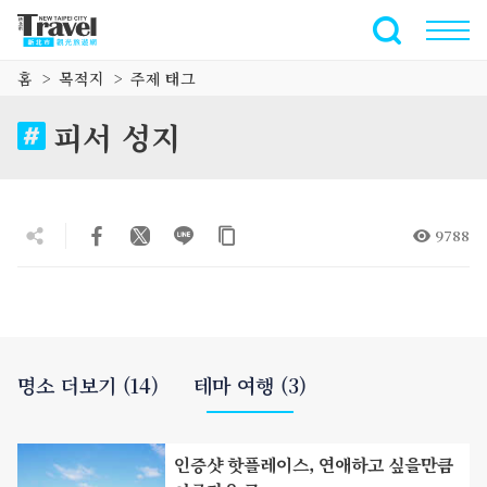
주
요
전체 텍스트
내
홈
목적지
주제 태그
용
섹
피서 성지
션
으
로
이
9788
동
명소 더보기 (14)
테마 여행 (3)
인증샷 핫플레이스, 연애하고 싶을만큼