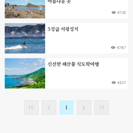
아름다운 곳
4735
5성급 서핑성지
4787
신선한 해산물 식도락여행
4137
1