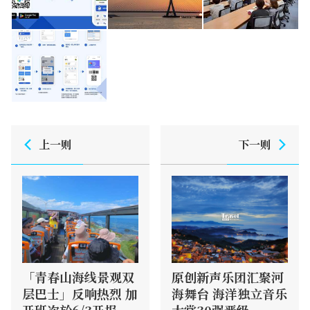
上一则
下一则
「青春山海线景观双
原创新声乐团汇聚河
层巴士」反响热烈 加
海舞台 海洋独立音乐
开班次於6/3开报
大赏30强晋级