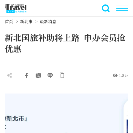
跳
到
全文搜索
主
首页
新北事
最新消息
要
内
新北国旅补助将上路 申办会员抢
容
区
优惠
块
1.8万