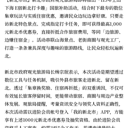
下海 E宿新北打卡趣」国旅补助活动，结合时下最夯的数位
集章玩法与实质住宿优惠，邀请民众边玩边拿好康。只要走
访新北特色景点、完成指定打卡任务，即可获得最高1,000
元新北币优惠券，直接折抵合作旅宿费用，等同「边旅游、
边赚住宿金」。活动串联山海景点、老街商圈与观光工厂，
打造一条条兼具深度与趣味的旅游路线，让民众轻松玩遍新
北。
新北市政府观光旅游局长杨宗珉表示，本次活动是期望透过
数位工具与任务机制，吸引外县市旅客走进新北、留在新
北。透过「集章换奖励、住宿再折抵」的双重诱因，不仅可
有效延长旅客停留时间，更能带动旅宿、商圈与周边产业整
体发展。观旅局提醒，考量资讯安全与领奖人资料正确性，
本次活动需以进阶会员帐号登入「我的新北市」APP，方能
享有上述1000元新北币优惠券及抽奖资格。由於进阶会员
资格采人工审查，约需3至5个工作天，若遇申请量较大