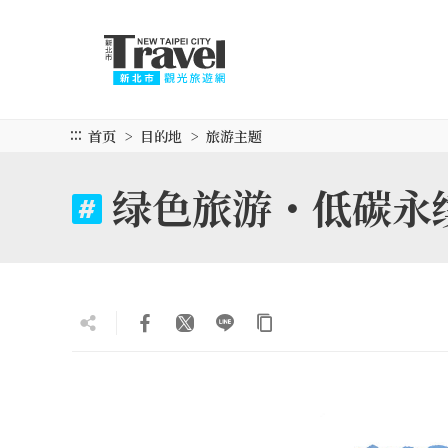
跳
到
主
要
内
容
:::
首页
目的地
旅游主题
区
块
绿色旅游・低碳永