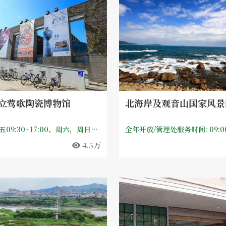
立莺歌陶瓷博物馆
北海岸及观音山国家风景
周一～周五09:30~17:00、周六，周日及国定假日09:30~18:00；【公休日】 每月第一个星期一（若适逢国定假日照常开放，隔日休馆）、农历除夕、年初一、政府公告之天然灾害停止上班日，其他必要之休馆日将另行公告。
全年开放/管理处服务时间: 09:00-
4.5万