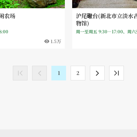
闲农场
沪尾礮台(新北市立淡水
物馆)
8:00
1.5万
1
2