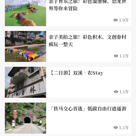
亲子育乐之旅！彩色溜滑梯、恐龙世
界等你来冒险
1.9万
亲子美拍之旅！彩色积木、文创眷村
疯玩一整天
1.1万
【二日游】双溪‧农Stay
1.1万
「铁马交心首选」低碳自由行逍遥游
1.2万