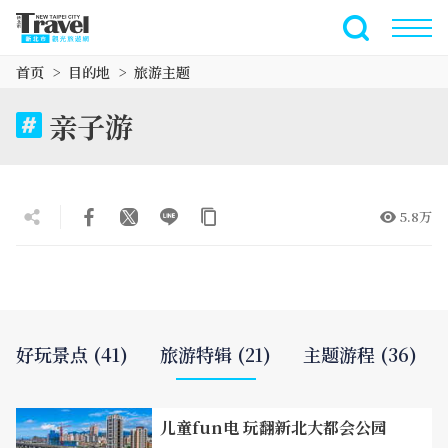
跳
到
全文搜索
主
首页
目的地
旅游主题
要
内
亲子游
容
区
块
5.8万
好玩景点 (41)
旅游特辑 (21)
主题游程 (36)
儿童fun电 玩翻新北大都会公园