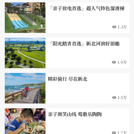
「亲子放电首选」超人气特色溜滑梯
1.3万
「阳光踏青首选」新北河滨好游趣
1.9万
精彩骑行 尽在新北
1.5万
亲子微笑山线 莺歌乐陶陶
1.7万