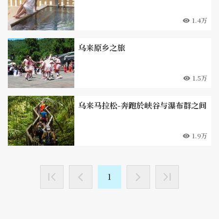
1.4万
乌来原乡之旅
1.5万
乌来马拉松-奔跑於峡谷与瀑布群之间
1.9万
1