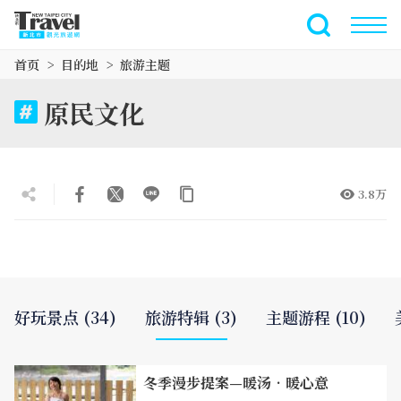
跳
到
全文搜索
主
首页
目的地
旅游主题
要
内
原民文化
容
区
块
3.8万
好玩景点 (34)
旅游特辑 (3)
主题游程 (10)
冬季漫步提案—暖汤‧暖心意