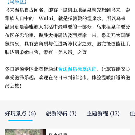
【乌来区】
乌来温泉自古闻名，游客一提到山地温泉就先想到乌来。泰
雅族人口中的「Wulai」就是指滚烫的温泉水，所以乌来
温泉更是泰雅族人生活中最重要的一部分。乌来温泉主要分
布区在忠治里、揽胜大桥周边及西罗岸一带，泉质乃为碳酸
氢纳泉，具有去角质与促进新陈代谢之效，泡完後更能让肌
肤达到柔嫩白皙，素有「美人汤」之誉。
冬日泡汤专区业者皆通过
合法温泉标章认证
，让旅客能安心
享受泡汤乐趣。欢迎在冬日来到新北市，体验温暖舒适的泡
汤之旅！
好玩景点 (6)
旅游特辑 (3)
主题游程 (13)
住