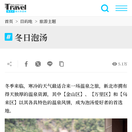
跳
到
全文搜索
主
首页
目的地
旅游主题
要
内
冬日泡汤
容
区
块
5.1万
冬季来临，寒冷的天气最适合来一场温泉之旅，新北市拥有
得天独厚的温泉资源，其中【金山区】、【万里区】和【乌
来区】以其各具特色的温泉风情，成为泡汤爱好者的首选
地。