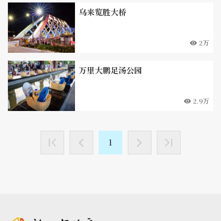
乌来览胜大桥
2万
万里大鹏足汤公园
2.9万
1