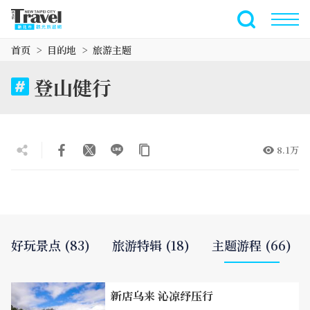
跳
到
全文搜索
主
首页
目的地
旅游主题
要
内
登山健行
容
区
块
8.1万
好玩景点 (83)
旅游特辑 (18)
主题游程 (66)
新店乌来 沁凉纾压行