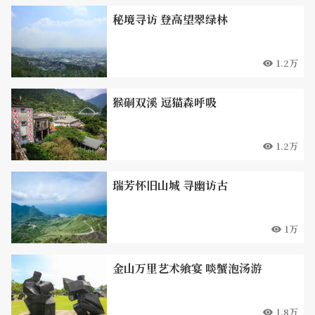
秘境寻访 登高望翠绿林
1.2万
猴硐双溪 逗猫森呼吸
1.2万
瑞芳怀旧山城 寻幽访古
1万
金山万里艺术飨宴 啖蟹泡汤游
1.8万