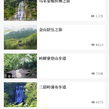
乌来泰雅织舞之旅
1.2万
金山舒压之旅
8623
岭脚寮登山步道
7338
三貂岭瀑布步道
6575