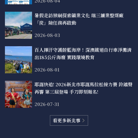
2026-08-04
暑假走訪猴硐探索礦業文化 瑞三鑛業整煤廠
「炭」險任務再啟動
2026-08-03
百人揮汗守護蔚藍海岸！深澳鐵道自行車淨灘清
出185公斤海廢 實踐環境教育
2026-08-01
耶誕快追! 2026新北市耶誕馬拉松接力賽 鈴鐺聲
再響 第三屆登場 手刀即刻報名!
2026-07-31
看更多新北事