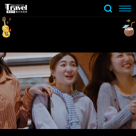
跳
到
全文檢索
主
要
內
容
區
塊
鳥瞰都市絢麗光景
鳶山璀璨夜景