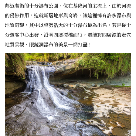
鄰近老街的十分瀑布公園，位在基隆河的主流上，由於河流
的侵蝕作用，造就斷層地形與奇岩，讓這裡擁有許多瀑布與
地質奇觀，其中以聲勢浩大的十分瀑布最為出名。若是從十
分遊客中心出發，沿著四廣潭橋而行，還能將四廣潭的壺穴
地質景觀、眼鏡洞瀑布的美景一網打盡！