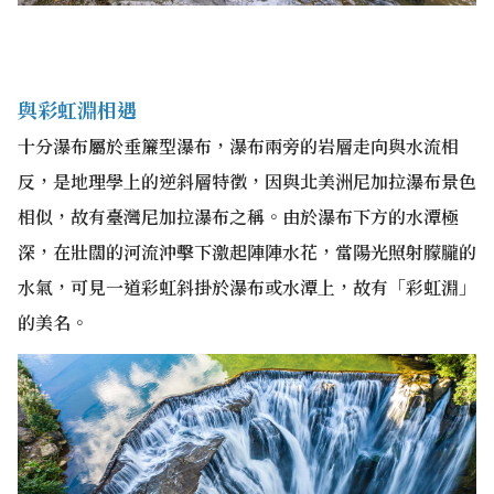
與彩虹淵相遇
十分瀑布屬於垂簾型瀑布，瀑布兩旁的岩層走向與水流相
反，是地理學上的逆斜層特徵，因與北美洲尼加拉瀑布景色
相似，故有臺灣尼加拉瀑布之稱。由於瀑布下方的水潭極
深，在壯闊的河流沖擊下激起陣陣水花，當陽光照射朦朧的
水氣，可見一道彩虹斜掛於瀑布或水潭上，故有「彩虹淵」
的美名。