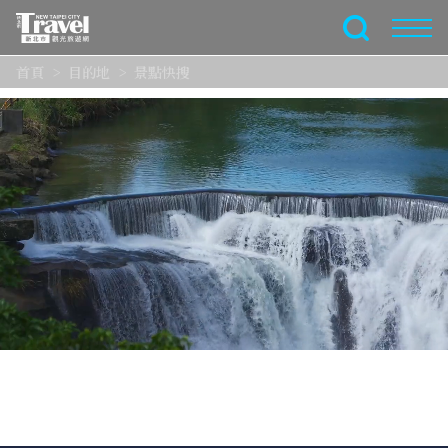
跳
到
全文檢索
主
首頁
目的地
景點快搜
要
內
容
區
塊