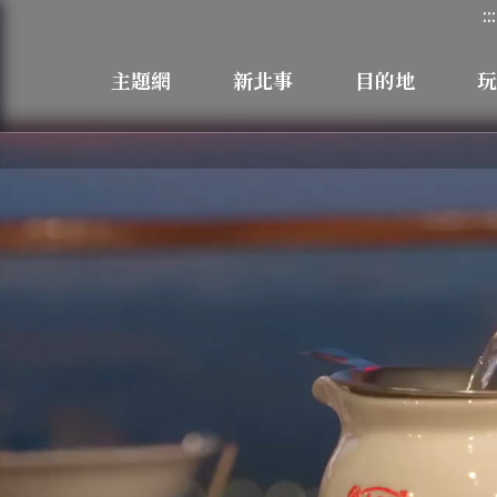
:::
主題網
新北事
目的地
玩