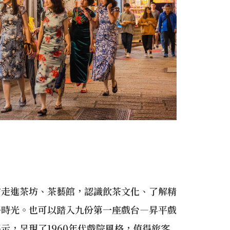
妨走進茶坊、茶藝館，認識飲茶文化、了解精
靜時光。也可以踏入九份第一座戲台—昇平戲
示，呈現了1960年代戲院風格，值得旅客