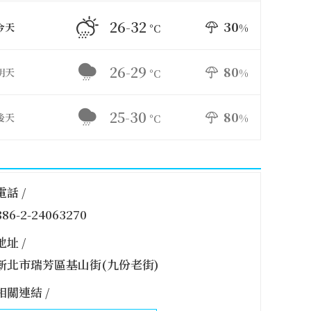
26-32
30
今天
%
°C
26-29
80
明天
%
°C
25-30
80
後天
%
°C
電話 /
886-2-24063270
地址 /
新北市瑞芳區基山街(九份老街)
相關連結 /