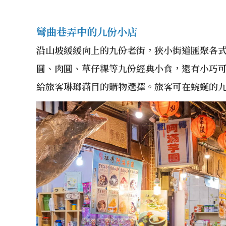
彎曲巷弄中的九份小店
沿山坡緩緩向上的九份老街，狹小街道匯聚各
圓、肉圓、草仔粿等九份經典小食，還有小巧
給旅客琳瑯滿目的購物選擇。旅客可在蜿蜒的