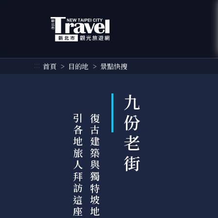
跳
到
主
要
內
容
:::
首頁
目的地
景點快搜
區
塊
九份老街
城
復
古
建
築
與
獨
特
坡
地
景
觀
，
吸
引
各
地
旅
人
拜
訪
這
座
山