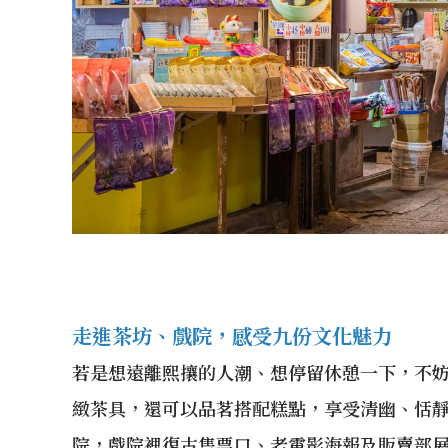
走進茶坊、戲院，感受九份文化魅力
若是想遠離熙攘的人潮、想停留休憩一下，不
緻茶具，還可以品茗搭配糕點，享受清幽、恬
院，戲院裡復古售票口、老電影海報及販賣部展