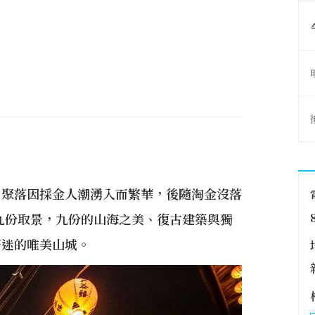
，聚落因採金人潮湧入而繁華，後隨淘金沒落
到九份取景，九份的山海之美、復古建築與獨
著迷的唯美山城。