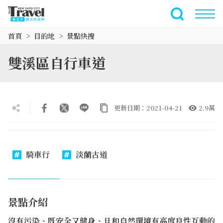
跳
到
全文檢索
主
首頁
目的地
景點快搜
要
內
雙溪區自行車道
容
區
塊
更新日期：2021-04-21
2.9萬
騎車行
淡蘭古道
景點介紹
沒有污染、既安全又健身、且和自然環境有高度良性互動的