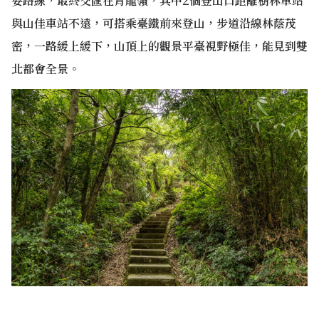
要路線，最終交匯在青龍嶺，其中2個登山口距離樹林車站
與山佳車站不遠，可搭乘臺鐵前來登山，步道沿線林蔭茂
密，一路緩上緩下，山頂上的觀景平臺視野極佳，能見到雙
北都會全景。