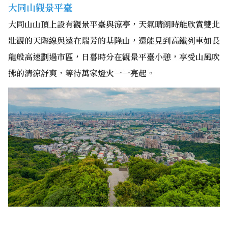
大同山觀景平臺
大同山山頂上設有觀景平臺與涼亭，天氣晴朗時能欣賞雙北
壯觀的天際線與遠在瑞芳的基隆山，還能見到高鐵列車如長
龍般高速劃過市區，日暮時分在觀景平臺小憩，享受山風吹
拂的清涼舒爽，等待萬家燈火一一亮起。