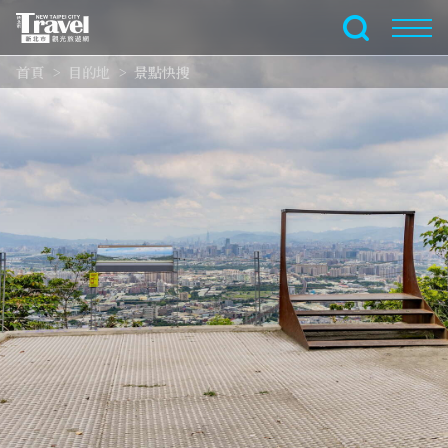
跳
到
全文檢索
主
首頁
目的地
景點快搜
要
內
容
區
塊