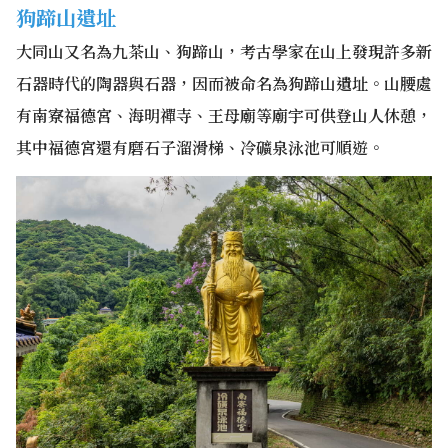
狗蹄山遺址
大同山又名為九茶山、狗蹄山，考古學家在山上發現許多新
石器時代的陶器與石器，因而被命名為狗蹄山遺址。山腰處
有南寮福德宮、海明禪寺、王母廟等廟宇可供登山人休憩，
其中福德宮還有磨石子溜滑梯、冷礦泉泳池可順遊。