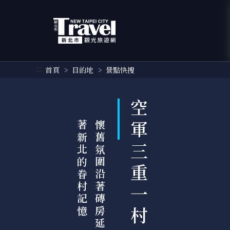
跳
到
主
要
內
容
:::
首頁
目的地
景點快搜
區
塊
空軍三重一村
憶
懷
舊
氛
圍
沿
著
磚
房
延
展
，
守
護
著
新
北
的
眷
村
記