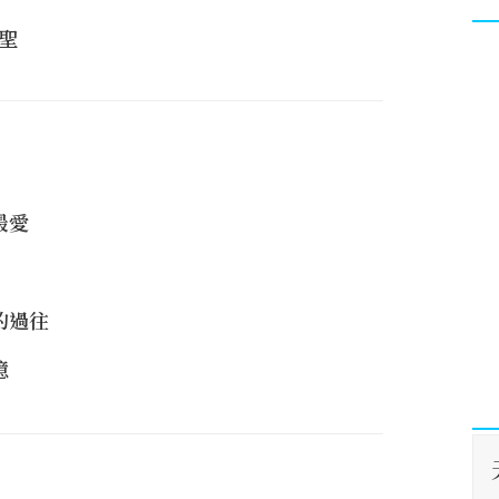
聖
最愛
的過往
憶