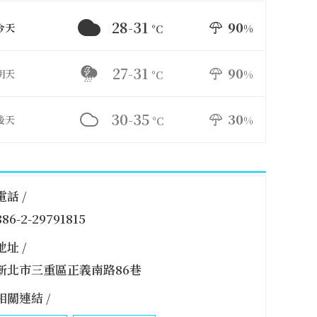
28-31
90
今天
%
°C
27-31
90
明天
%
°C
30-35
30
後天
%
°C
電話 /
886-2-29791815
地址 /
新北市三重區正義南路86巷
相關連結 /