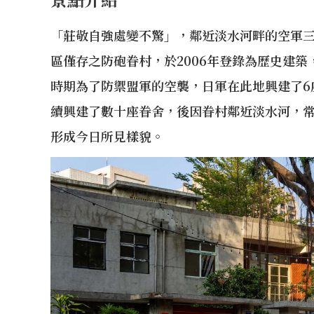
「莊敬自強處變不驚」，鄰近淡水河畔的空軍三
區僅存之防砲眷村，於2006年登錄為歷史建
時期為了防禦盟軍的空襲，日軍在此地興建了6座
續興建了數十座眷舍，後因眷村鄰近淡水河，
形成今日所見樣貌。