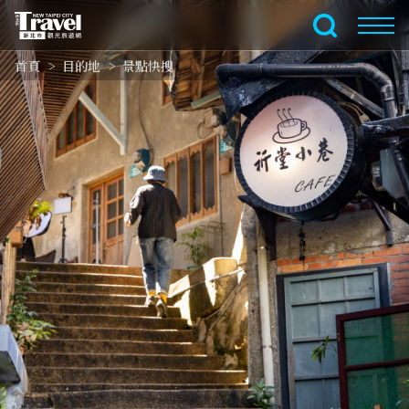
跳
到
全文檢索
主
首頁
目的地
景點快搜
要
內
容
區
塊