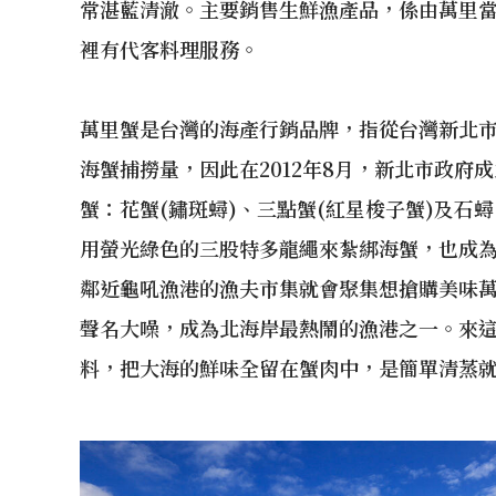
常湛藍清澈。主要銷售生鮮漁產品，係由萬里
裡有代客料理服務。
萬里蟹是台灣的海產行銷品牌，指從台灣新北
海蟹捕撈量，因此在2012年8月，新北市政府
蟹：花蟹(鏽斑蟳)、三點蟹(紅星梭子蟹)及石
用螢光綠色的三股特多龍繩來紮綁海蟹，也成為
鄰近龜吼漁港的漁夫市集就會聚集想搶購美味
聲名大噪，成為北海岸最熱鬧的漁港之一。來
料，把大海的鮮味全留在蟹肉中，是簡單清蒸