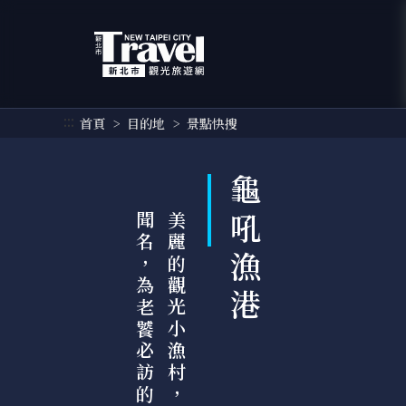
跳
到
主
要
內
容
:::
首頁
目的地
景點快搜
區
塊
龜吼漁港
港
美
麗
的
觀
光
小
漁
村
，
因
萬
里
蟹
聞
名
，
為
老
饕
必
訪
的
漁