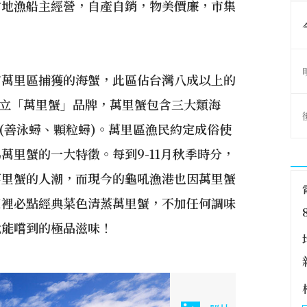
當地漁船主經營，自產自銷，物美價廉，市集
市萬里區捕獲的海蟹，此區佔台灣八成以上的
成立「萬里蟹」品牌，萬里蟹包含三大類海
蟳(善泳蟳、顆粒蟳)。萬里區漁民約定成俗使
萬里蟹的一大特徵。每到9-11月秋季時分，
萬里蟹的人潮，而現今的龜吼漁港也因萬里蟹
這裡必點經典菜色清蒸萬里蟹，不加任何調味
就能嚐到的極品滋味！