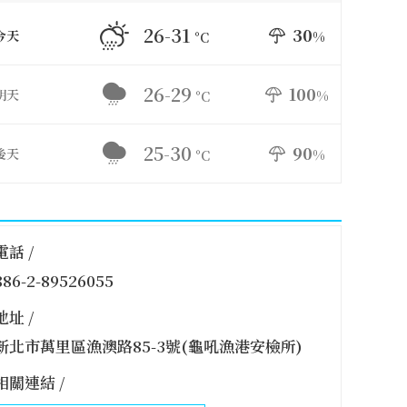
26-31
30
今天
%
°C
26-29
100
明天
%
°C
25-30
90
後天
%
°C
電話 /
886-2-89526055
地址 /
新北市萬里區漁澳路85-3號(龜吼漁港安檢所)
相關連結 /