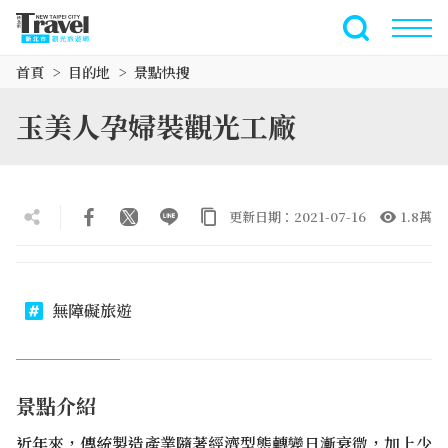
跳
到
全文檢索
主
首頁
目的地
景點快搜
要
內
玉美人孕婦裝觀光工廠
容
區
塊
更新日期：2021-07-16
1.8萬
無障礙旅遊
景點介紹
近年來，傳統製造產業隨著經濟型態轉變日漸衰微，加上少