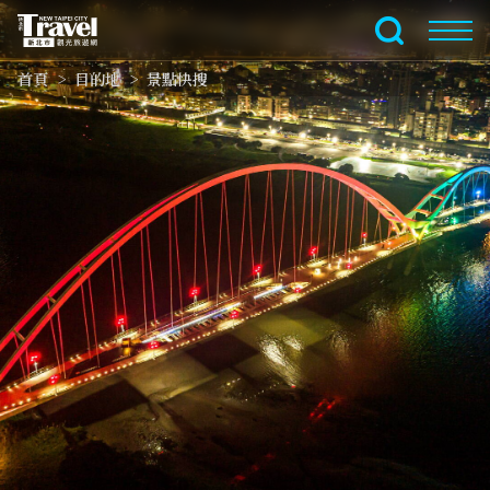
跳
到
全文檢索
主
首頁
目的地
景點快搜
要
內
容
區
塊