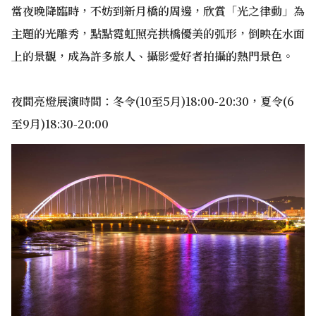
當夜晚降臨時，不妨到新月橋的周邊，欣賞「光之律動」為
主題的光雕秀，點點霓虹照亮拱橋優美的弧形，倒映在水面
上的景觀，成為許多旅人、攝影愛好者拍攝的熱門景色。
夜間亮燈展演時間：冬令(10至5月)18:00-20:30，夏令(6
至9月)18:30-20:00