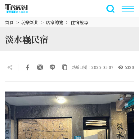
跳
到
全文檢索
主
首頁
玩樂新北
店家總覽
住宿搜尋
要
內
淡水嶘民宿
容
區
塊
更新日期：2025-01-07
6320